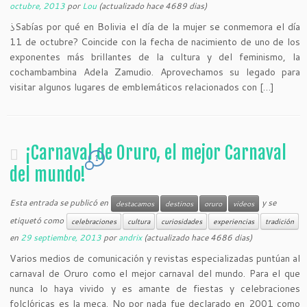
octubre, 2013
por
Lou
(actualizado hace 4689 dias)
¿Sabías por qué en Bolivia el día de la mujer se conmemora el día
11 de octubre? Coincide con la fecha de nacimiento de uno de los
exponentes más brillantes de la cultura y del feminismo, la
cochambambina Adela Zamudio. Aprovechamos su legado para
visitar algunos lugares de emblemáticos relacionados con […]
¡Carnaval de Oruro, el mejor Carnaval
1
del mundo!
Esta entrada se publicó en
y se
destacamos
destinos
oruro
videos
etiquetó como
celebraciones
cultura
curiosidades
experiencias
tradición
en
29 septiembre, 2013
por
andrix
(actualizado hace 4686 dias)
Varios medios de comunicación y revistas especializadas puntúan al
carnaval de Oruro como el mejor carnaval del mundo. Para el que
nunca lo haya vivido y es amante de fiestas y celebraciones
folclóricas es la meca. No por nada fue declarado en 2001 como