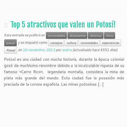
Top 5 atractivos que valen un Potosí!
Esta entrada se publicó en
curiosidades
destacamos
destinos
fotos
y se etiquetó como
potosí
consejos
cultura
curiosidades
experiencias
en
10 noviembre, 2013
por
andrix
(actualizado hace 4551 dias)
Potosí
Potosí es una ciudad con mucha historia, durante la época colonial
gozó de muchísimo renombre debido a la incalculable riqueza de su
famoso «Cerro Rico«, legendaria montaña, considera la mina de
plata más grande del mundo. Esta ciudad fue la posesión más
preciada de la corona española. Las minas potosinas […]