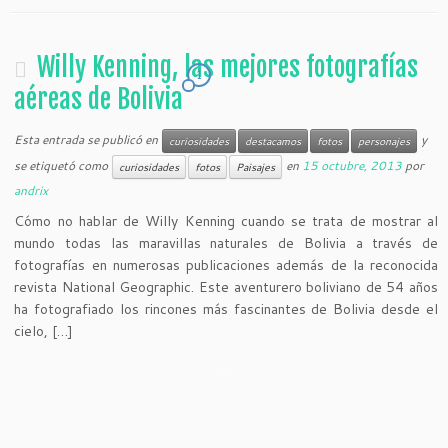
Willy Kenning, las mejores fotografías
1
aéreas de Bolivia
Esta entrada se publicó en
y
curiosidades
destacamos
fotos
personajes
se etiquetó como
en
15 octubre, 2013
por
curiosidades
fotos
Paisajes
andrix
Cómo no hablar de Willy Kenning cuando se trata de mostrar al
mundo todas las maravillas naturales de Bolivia a través de
fotografías en numerosas publicaciones además de la reconocida
revista National Geographic. Este aventurero boliviano de 54 años
ha fotografiado los rincones más fascinantes de Bolivia desde el
cielo, […]