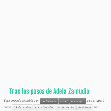
Tras los pasos de Adela Zamudio
Esta entrada se publicó en
y se etiquetó
cochabamba
la paz
personajes
como
en
6
11 de octubre
Adela Zamudio
dia de la mujer
feminismo