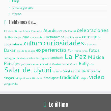
tarija
Uncategorized
videos
Hablamos de…
celebraciones
Atardeceres
11 de octubre
Adela Zamudio
Camiri
consejos
cine
Cochabamba
chuflay
cielos
coca cola
cocina solar
curiosidades
cultura
copacabana
cócteles
experiencias
Dakar
fotos
Fan
dia de la mujer
feminismo
La Paz
Música
lambada
instagram
inventos
islas
La Higuera
Paisajes
Rally
parque nacional madidi
Quebrada del Churo
ríos
Salar de Uyuni
Santa Cruz de la Sierra
salteña
video
tradición
singani
timelapse
singani sour
tiki taka
viajes
yungueñito
Lo último