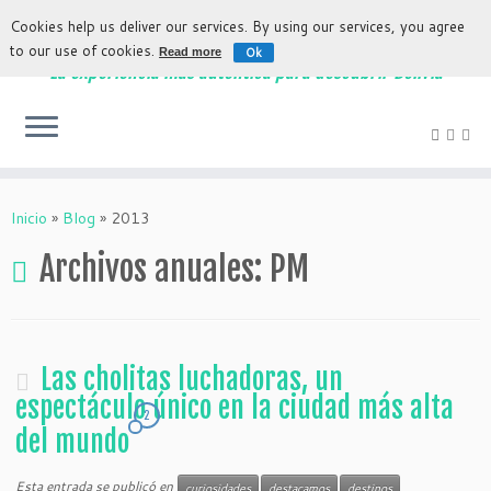
Cookies help us deliver our services. By using our services, you agree
to our use of cookies.
Ok
Read more
La experiencia más auténtica para descubrir Bolivia
Inicio
»
Blog
»
2013
Archivos anuales:
PM
Las cholitas luchadoras, un
espectáculo único en la ciudad más alta
2
del mundo
Esta entrada se publicó en
curiosidades
destacamos
destinos