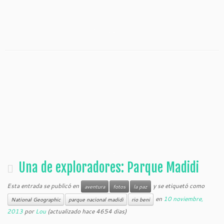
Una de exploradores: Parque Madidi
Esta entrada se publicó en
y se etiquetó como
aventura
fotos
la paz
en
10 noviembre,
National Geographic
parque nacional madidi
rio beni
2013
por
Lou
(actualizado hace 4654 dias)