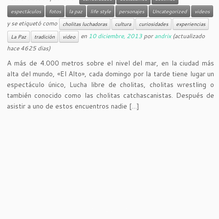
espectáculos
fotos
la paz
life style
personajes
Uncategorized
videos
y se etiquetó como
cholitas luchadoras
cultura
curiosidades
experiencias
en
10 diciembre, 2013
por
andrix
(actualizado
La Paz
tradición
video
hace 4625 dias)
A más de 4.000 metros sobre el nivel del mar, en la ciudad más
alta del mundo, «El Alto», cada domingo por la tarde tiene lugar un
espectáculo único, Lucha libre de cholitas, cholitas wrestling o
también conocido como las cholitas catchascanistas. Después de
asistir a uno de estos encuentros nadie […]