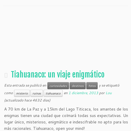
Tiahuanaco: un viaje enigmático
Esta entrada se publicó en
y se etiquetó
curiosidades
destinos
fotos
como
en
1 diciembre, 2013
por
Lou
misterio
ruinas
tiahuanaco
(actualizado hace 4632 dias)
A 70 km de La Paz y a 15km del Lago Titicaca, los amantes de los
enigmas tienen una ciudad que colmará todas sus expectativas. Un
lugar único, misterioso, enigmático e indescifrable no apto para los
más racionales. Tiahuanaco, open your mind!