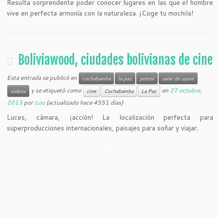
Resulta sorprendente poder conocer lugares en las que el hombre
vive en perfecta armonía con la naturaleza. ¡Coge tu mochila!
Boliviawood, ciudades bolivianas de cine
Esta entrada se publicó en
cochabamba
la paz
potosí
salar de uyuni
y se etiquetó como
en
27 octubre,
videos
cine
Cochabamba
La Paz
2013
por
Lou
(actualizado hace 4551 dias)
Luces, cámara, ¡acción! La localización perfecta para
superproducciones internacionales, paisajes para soñar y viajar.