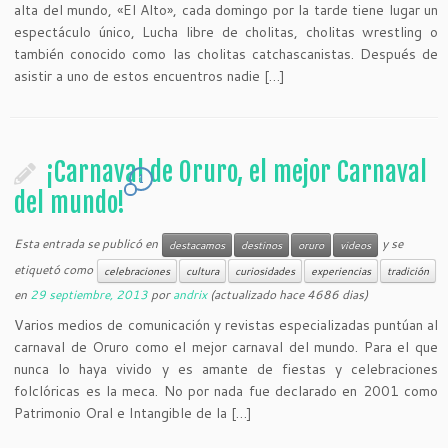
alta del mundo, «El Alto», cada domingo por la tarde tiene lugar un
espectáculo único, Lucha libre de cholitas, cholitas wrestling o
también conocido como las cholitas catchascanistas. Después de
asistir a uno de estos encuentros nadie […]
¡Carnaval de Oruro, el mejor Carnaval
1
del mundo!
Esta entrada se publicó en
y se
destacamos
destinos
oruro
videos
etiquetó como
celebraciones
cultura
curiosidades
experiencias
tradición
en
29 septiembre, 2013
por
andrix
(actualizado hace 4686 dias)
Varios medios de comunicación y revistas especializadas puntúan al
carnaval de Oruro como el mejor carnaval del mundo. Para el que
nunca lo haya vivido y es amante de fiestas y celebraciones
folclóricas es la meca. No por nada fue declarado en 2001 como
Patrimonio Oral e Intangible de la […]