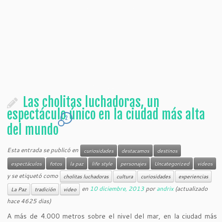
Las cholitas luchadoras, un
espectáculo único en la ciudad más alta
2
del mundo
Esta entrada se publicó en
curiosidades
destacamos
destinos
espectáculos
fotos
la paz
life style
personajes
Uncategorized
videos
y se etiquetó como
cholitas luchadoras
cultura
curiosidades
experiencias
en
10 diciembre, 2013
por
andrix
(actualizado
La Paz
tradición
video
hace 4625 dias)
A más de 4.000 metros sobre el nivel del mar, en la ciudad más