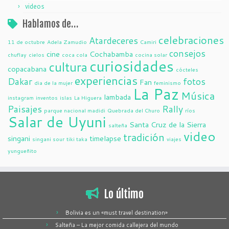
videos
Hablamos de…
celebraciones
Atardeceres
11 de octubre
Adela Zamudio
Camiri
consejos
cine
Cochabamba
chuflay
cielos
coca cola
cocina solar
curiosidades
cultura
copacabana
cócteles
experiencias
Dakar
fotos
Fan
dia de la mujer
feminismo
La Paz
Música
lambada
instagram
inventos
islas
La Higuera
Paisajes
Rally
parque nacional madidi
Quebrada del Churo
ríos
Salar de Uyuni
Santa Cruz de la Sierra
salteña
video
tradición
singani
timelapse
singani sour
tiki taka
viajes
yungueñito
Lo último
Bolivia es un «must travel destination»
Salteña – La mejor comida callejera del mundo