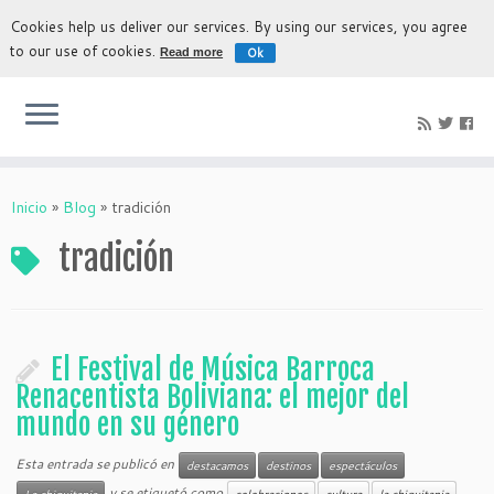
Cookies help us deliver our services. By using our services, you agree
to our use of cookies.
Ok
Read more
La experiencia más auténtica para descubrir Bolivia
Inicio
»
Blog
»
tradición
tradición
El Festival de Música Barroca
Renacentista Boliviana: el mejor del
mundo en su género
Esta entrada se publicó en
destacamos
destinos
espectáculos
y se etiquetó como
La chiquitania
celebraciones
cultura
la chiquitania