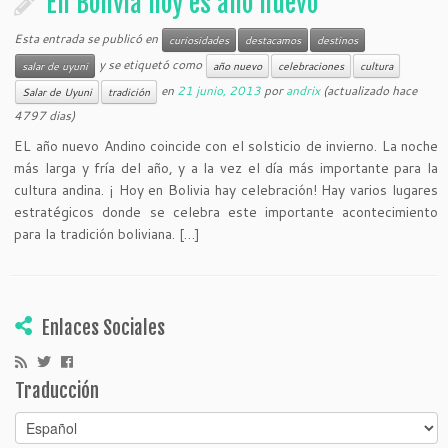
En Bolivia hoy es año nuevo
Esta entrada se publicó en
curiosidades
destacamos
destinos
y se etiquetó como
salar de uyuni
año nuevo
celebraciones
cultura
en
21 junio, 2013
por
andrix
(actualizado hace
Salar de Uyuni
tradición
4797 dias)
EL año nuevo Andino coincide con el solsticio de invierno. La noche
más larga y fría del año, y a la vez el día más importante para la
cultura andina. ¡ Hoy en Bolivia hay celebración! Hay varios lugares
estratégicos donde se celebra este importante acontecimiento
para la tradición boliviana. […]
Enlaces Sociales
Traducción