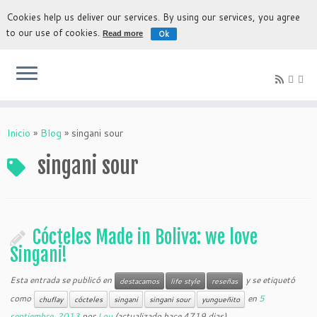
Cookies help us deliver our services. By using our services, you agree
to our use of cookies.
Ok
Read more
La experiencia más auténtica para descubrir Bolivia
Inicio
»
Blog
»
singani sour
singani sour
Cócteles Made in Boliva: we love
Singani!
Esta entrada se publicó en
y se etiquetó
destacamos
life style
reseñas
como
en
5
chuflay
cócteles
singani
singani sour
yungueñito
septiembre, 2013
por
Lou
(actualizado hace 4719 dias)