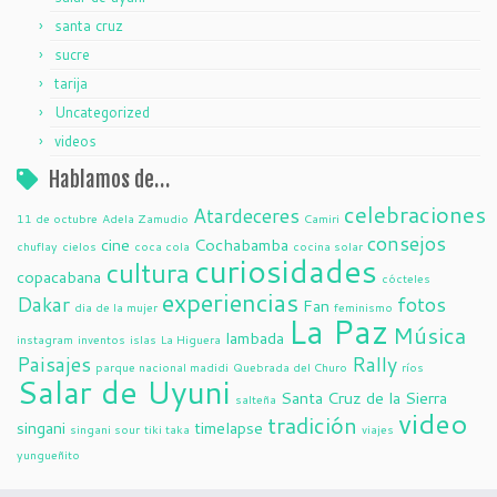
santa cruz
sucre
tarija
Uncategorized
videos
Hablamos de…
celebraciones
Atardeceres
11 de octubre
Adela Zamudio
Camiri
consejos
cine
Cochabamba
chuflay
cielos
coca cola
cocina solar
curiosidades
cultura
copacabana
cócteles
experiencias
Dakar
fotos
Fan
dia de la mujer
feminismo
La Paz
Música
lambada
instagram
inventos
islas
La Higuera
Paisajes
Rally
parque nacional madidi
Quebrada del Churo
ríos
Salar de Uyuni
Santa Cruz de la Sierra
salteña
video
tradición
singani
timelapse
singani sour
tiki taka
viajes
yungueñito