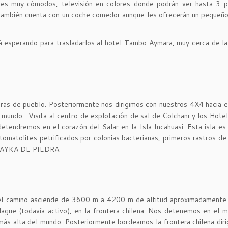
nes muy cómodos, televisión en colores donde podrán ver hasta 3 pe
 también cuenta con un coche comedor aunque les ofrecerán un pequeñ
á esperando para trasladarlos al hotel Tambo Aymara, muy cerca de la
eras de pueblo. Posteriormente nos dirigimos con nuestros 4X4 hacia e
 mundo. Visita al centro de explotación de sal de Colchani y los Hote
endremos en el corazón del Salar en la Isla Incahuasi. Esta isla es
tomatolites petrificados por colonias bacterianas, primeros rastros de 
el TAYKA DE PIEDRA.
 el camino asciende de 3600 m a 4200 m de altitud aproximadamente
ague (todavía activo), en la frontera chilena. Nos detenemos en el m
más alta del mundo. Posteriormente bordeamos la frontera chilena dir