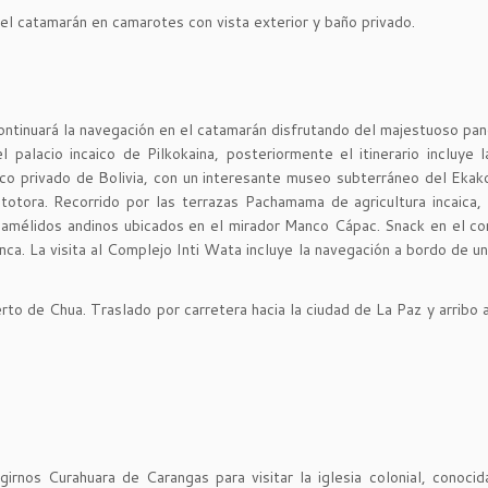
del catamarán en camarotes con vista exterior y baño privado.
ontinuará la navegación en el catamarán disfrutando del majestuoso pa
l palacio incaico de Pilkokaina, posteriormente el itinerario incluye la
stico privado de Bolivia, con un interesante museo subterráneo del Ekak
totora. Recorrido por las terrazas Pachamama de agricultura incaica,
 camélidos andinos ubicados en el mirador Manco Cápac. Snack en el co
l Inca. La visita al Complejo Inti Wata incluye la navegación a bordo de 
o de Chua. Traslado por carretera hacia la ciudad de La Paz y arribo al
irnos Curahuara de Carangas para visitar la iglesia colonial, conoci