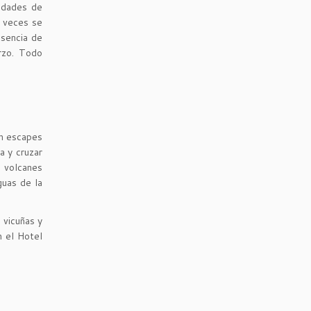
iedades de
a veces se
esencia de
erzo. Todo
on escapes
a y cruzar
s volcanes
guas de la
 vicuñas y
n el Hotel