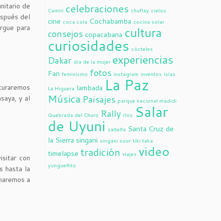
nitario de
celebraciones
Camiri
chuflay
cielos
espués del
cine
Cochabamba
coca cola
cocina solar
ergue para
cultura
consejos
copacabana
curiosidades
cócteles
experiencias
Dakar
dia de la mujer
fotos
Fan
feminismo
instagram
inventos
islas
La Paz
nturaremos
lambada
La Higuera
Música
Paisajes
saya, y al
parque nacional madidi
Salar
Rally
Quebrada del Churo
ríos
de Uyuni
Santa Cruz de
salteña
la Sierra
singani
singani sour
tiki taka
video
tradición
timelapse
viajes
isitar con
yungueñito
s hasta la
rnaremos a