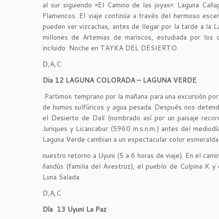
al sur siguiendo «El Camino de las joyas»: Laguna Caña
Flamencos. El viaje continúa a través del hermoso esce
pueden ver vizcachas, antes de llegar por la tarde a la L
millones de Artemias de mariscos, estudiada por los ci
incluido. Noche en TAYKA DEL DESIERTO.
D,A,C
Dia 12 LAGUNA COLORADA – LAGUNA VERDE
Partimos temprano por la mañana para una excursión por
de humos sulfúricos y agua pesada. Después nos detend
el Desierto de Dalí (nombrado así por un paisaje record
Juriques y Licancabur (5960 m.s.n.m.) antes del mediodía
Laguna Verde cambian a un espectacular color esmeralda
nuestro retorno a Uyuni (5 a 6 horas de viaje). En el cam
ñandús (familia del Avestruz), el pueblo de Culpina K y
Luna Salada.
D,A,C
Día 13 Uyuni La Paz