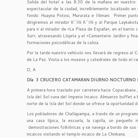
Salida del hotel a las 8:30 de la mañana en nuestro 
espectacular de la ciudad, increíblemente localizado en
fondo: Huayna Potosi, Mururata e Illimani. Primer pun
dirigiremos al mirador K´Illi K´Illi y al Parque Laykak
para ir al mirador de «La Plaza de España», en el barrio
Sur», atravesando Llojeta y el «Cementerio Jardín» y fin
formaciones psicodélicas de la caliza.
Por la tarde nuestro vehículo nos llevará de regreso al 
de La Paz. Visita a los museos y catedrales de todo el 
D, A
Día 3 CRUCERO CATAMARAN DIURNO NOCTURNO PO
A primera hora traslado por carretera hacia Copacabana ,
Isla del Sol cuna del Imperio Incaico. Almuerzo buffet a 
norte de la Isla del Sol donde se ofrece la oportunidad d
Los pobladores de Challapampa, a través de un programa i
una casa típica, la escuela, la capilla, un pequeño 
demostraciones folklóricas y se navega a bordo de sus 
incaicos visitando el templo incaico de La Chinkana.