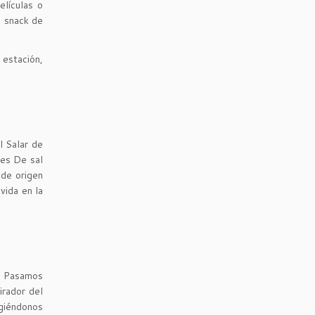
lículas o
o snack de
 estación,
l Salar de
les De sal
 de origen
vida en la
. Pasamos
irador del
igiéndonos