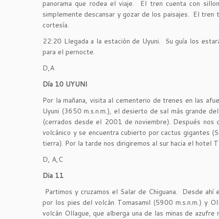
panorama que rodea el viaje. El tren cuenta con sillo
simplemente descansar y gozar de los paisajes. El tren
cortesía.
22:20 Llegada a la estación de Uyuni. Su guía los estar
para el pernocte.
D,A
Día 10 UYUNI
Por la mañana, visita al cementerio de trenes en las afu
Uyuni (3650 m.s.n.m.), el desierto de sal más grande del
(cerrados desde el 2001 de noviembre). Después nos det
volcánico y se encuentra cubierto por cactus gigantes (S
tierra). Por la tarde nos dirigiremos al sur hacia el hot
D, A,C
Dia 11
Partimos y cruzamos el Salar de Chiguana. Desde ahí
por los pies del volcán Tomasamil (5900 m.s.n.m.) y Oll
volcán Ollague, que alberga una de las minas de azufre 