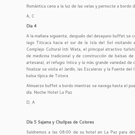
Romántica cena a la luz de las velas y pernocte a bordo 
A, C
Dia 4
A la mañana siguiente, después del desayuno buffet se c
lago Titicaca hacia el sur de la Isla del Sol visitando e
Complejo Cultural Inti Wata, el principal atractivo turí
de medicina tradicional y de construcción de balsas de 
artesanal, el refugio Intica y la más grande variedad de
finalizar se visita el Jardín, las Escaleras y la Fuente de
balsa típica de Totora
Almuerzo buffet a bordo mientras se navega hasta el puert
día. Noche Hotel La Paz
D, A
Día 5 Sajama y Chullpas de Colores
Saldremos a las 08:00 de su hotel en La Paz para dirig