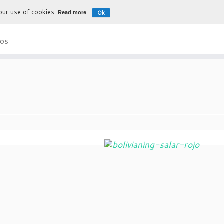
 our use of cookies.
Ok
Read more
La experiencia más auténtica para d
os