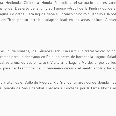
pa, Hedionda, Ch’arkota, Honda, Ramaditas, el santuario de tres var
nario del Desierto de Siloli y su famoso «Árbol de la Piedra» donde 
aguna Colorada. Esta laguna debe su intenso color rojo-ladrillo a la pr
entíficos por su increíble adaptabilidad en las áreas salinas. Almu
 el Sol de Mañana, los Géiseres (4850 m.s.n.m.) un cráter volcánico c
remos para un desayuno en Polques antes de bordear la Laguna Salad
ativo a una de sus pinturas). Visita a la Laguna Verde, al pie de lo
, para dar testimonio de un fenómeno curioso: el viento sopla y las a
.
ino visitamos el Valle de Piedras, Río Grande, un área donde abundan las
 el pueblo de San Cristóbal. Llegada a Colchane por la tarde Noche e