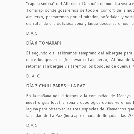
“capilla sixtina” del Altiplano. Después de nuestra visita
Tomarapi donde gozaremos de todo el confort de la mode
almuerzo, pasearemos por el mirador, bofedales y verti
disfrutar de una deliciosa cena y luego descansaremos has
D,A,C
DÍA 6 TOMARAPI
El segundo día, saldremos temprano del albergue para 
entre los geiseres. (Se llevara el almuerzo). Al final d
retornar al albergue visitaremos los bosques de queñua
D, A, C
DÍA 7 CHULLPARES – LA PAZ
En la mañana nos dirigirnos a la comunidad de Macaya, l
nuestro guía local la zona arqueológica donde veremos l
laguna para observar las tres especies de flamencos que 
la ciudad de La Paz (hora aproximada de llegada a las 20
D,A,C