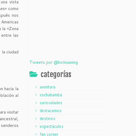
una vista
ntes» como
espués nos
s Americas
a la «Zona
 entre las
 la ciudad
Tweets por @bolivianing
categorías
aventura
n hacia la
cochabamba
blación al
curiosidades
destacamos
ra visitar
ncestral,
destinos
e senderos
espectáculos
fan corner