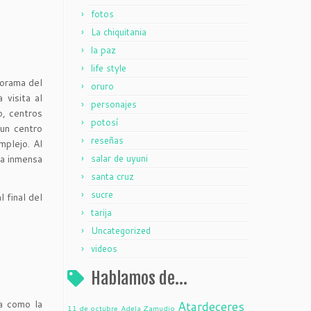
fotos
La chiquitania
la paz
life style
norama del
oruro
 visita al
personajes
o, centros
potosí
 un centro
reseñas
mplejo. Al
una inmensa
salar de uyuni
santa cruz
sucre
 final del
tarija
Uncategorized
videos
Hablamos de…
da como la
Atardeceres
11 de octubre
Adela Zamudio