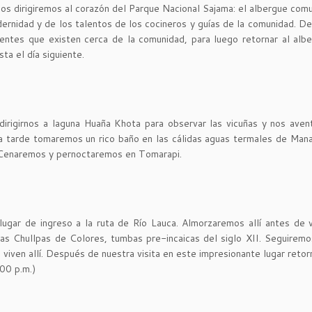
 nos dirigiremos al corazón del Parque Nacional Sajama: el albergue comu
rnidad y de los talentos de los cocineros y guías de la comunidad. D
entes que existen cerca de la comunidad, para luego retornar al alb
ta el día siguiente.
dirigirnos a laguna Huaña Khota para observar las vicuñas y nos ave
e la tarde tomaremos un rico baño en las cálidas aguas termales de Mana
. Cenaremos y pernoctaremos en Tomarapi.
ugar de ingreso a la ruta de Río Lauca. Almorzaremos allí antes de v
as Chullpas de Colores, tumbas pre-incaicas del siglo XII. Seguiremo
viven allí. Después de nuestra visita en este impresionante lugar reto
:00 p.m.)