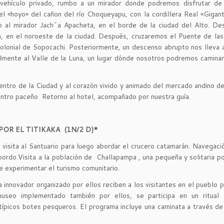
vehículo privado, rumbo a un mirador donde podremos disfrutar de 
 el «hoyo» del cañon del río Choqueyapu, con la cordillera Real «Giga
to al mirador Jach´a Apacheta, en el borde de la ciudad del Alto. D
ota, en el noroeste de la ciudad. Después, cruzaremos el Puente de la
 colonial de Sopocachi. Posteriormente, un descenso abrupto nos lleva 
almente al Valle de la Luna, un lugar dónde nosotros podremos caminar
Centro de la Ciudad y al corazón vivido y animado del mercado andino de
centro paceño Retorno al hotel, acompañado por nuestra guía.
R EL TITIKAKA (1N/2 D)*
 visita al Santuario para luego abordar el crucero catamarán. Navegació
bordo.Visita a la población de Challapampa , una pequeña y solitaria po
e experimentar el turismo comunitario.
nnovador organizado por ellos reciben a los visitantes en el pueblo pa
museo implementado también por ellos, se participa en un ritual a
típicos botes pesqueros. El programa incluye una caminata a través d