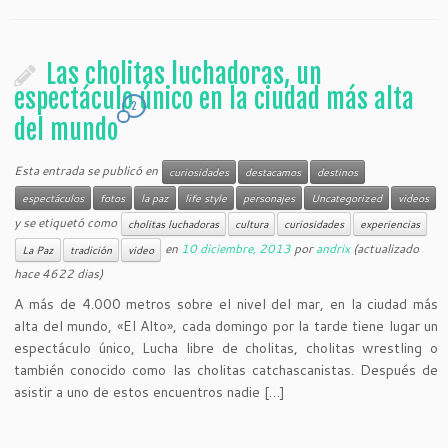
Las cholitas luchadoras, un
espectáculo único en la ciudad más alta
2
del mundo
Esta entrada se publicó en
curiosidades
destacamos
destinos
espectáculos
fotos
la paz
life style
personajes
Uncategorized
videos
y se etiquetó como
cholitas luchadoras
cultura
curiosidades
experiencias
en
10 diciembre, 2013
por
andrix
(actualizado
La Paz
tradición
video
hace 4622 dias)
A más de 4.000 metros sobre el nivel del mar, en la ciudad más
alta del mundo, «El Alto», cada domingo por la tarde tiene lugar un
espectáculo único, Lucha libre de cholitas, cholitas wrestling o
también conocido como las cholitas catchascanistas. Después de
asistir a uno de estos encuentros nadie […]