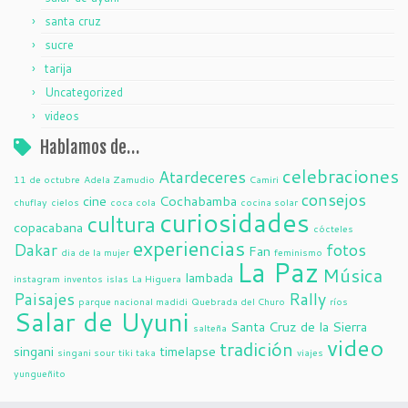
santa cruz
sucre
tarija
Uncategorized
videos
Hablamos de…
celebraciones
Atardeceres
11 de octubre
Adela Zamudio
Camiri
consejos
cine
Cochabamba
chuflay
cielos
coca cola
cocina solar
curiosidades
cultura
copacabana
cócteles
experiencias
Dakar
fotos
Fan
dia de la mujer
feminismo
La Paz
Música
lambada
instagram
inventos
islas
La Higuera
Paisajes
Rally
parque nacional madidi
Quebrada del Churo
ríos
Salar de Uyuni
Santa Cruz de la Sierra
salteña
video
tradición
singani
timelapse
singani sour
tiki taka
viajes
yungueñito