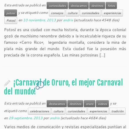
Esta entrada se publicó en
curiosidades
destacamos
destinos
fotos
y se etiquetó como
potosí
consejos
cultura
curiosidades
experiencias
en
10 noviembre, 2013
por
andrix
(actualizado hace 4548 dias)
Potosí
Potosí es una ciudad con mucha historia, durante la época colonial
gozó de muchísimo renombre debido a la incalculable riqueza de su
famoso «Cerro Rico«, legendaria montaña, considera la mina de
plata más grande del mundo. Esta ciudad fue la posesión más
preciada de la corona española. Las minas potosinas […]
¡Carnaval de Oruro, el mejor Carnaval
1
del mundo!
Esta entrada se publicó en
y se
destacamos
destinos
oruro
videos
etiquetó como
celebraciones
cultura
curiosidades
experiencias
tradición
en
29 septiembre, 2013
por
andrix
(actualizado hace 4684 dias)
Varios medios de comunicación y revistas especializadas puntúan al