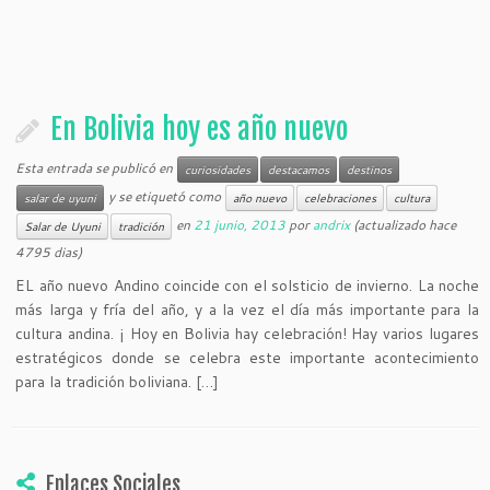
En Bolivia hoy es año nuevo
Esta entrada se publicó en
curiosidades
destacamos
destinos
y se etiquetó como
salar de uyuni
año nuevo
celebraciones
cultura
en
21 junio, 2013
por
andrix
(actualizado hace
Salar de Uyuni
tradición
4795 dias)
EL año nuevo Andino coincide con el solsticio de invierno. La noche
más larga y fría del año, y a la vez el día más importante para la
cultura andina. ¡ Hoy en Bolivia hay celebración! Hay varios lugares
estratégicos donde se celebra este importante acontecimiento
para la tradición boliviana. […]
Enlaces Sociales