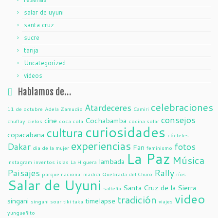
salar de uyuni
santa cruz
sucre
tarija
Uncategorized
videos
Hablamos de…
celebraciones
Atardeceres
11 de octubre
Adela Zamudio
Camiri
consejos
cine
Cochabamba
chuflay
cielos
coca cola
cocina solar
curiosidades
cultura
copacabana
cócteles
experiencias
Dakar
fotos
Fan
dia de la mujer
feminismo
La Paz
Música
lambada
instagram
inventos
islas
La Higuera
Paisajes
Rally
parque nacional madidi
Quebrada del Churo
ríos
Salar de Uyuni
Santa Cruz de la Sierra
salteña
video
tradición
singani
timelapse
singani sour
tiki taka
viajes
yungueñito