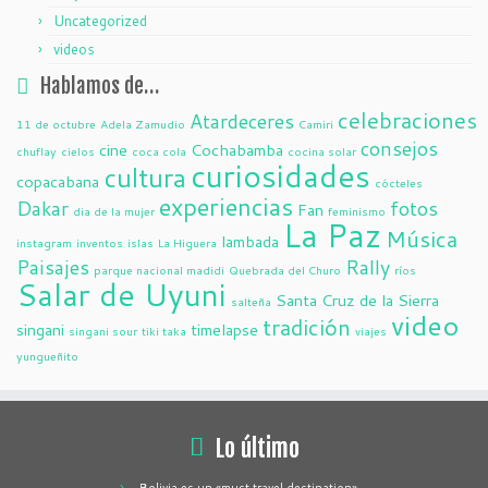
Uncategorized
videos
Hablamos de…
celebraciones
Atardeceres
11 de octubre
Adela Zamudio
Camiri
consejos
cine
Cochabamba
chuflay
cielos
coca cola
cocina solar
curiosidades
cultura
copacabana
cócteles
experiencias
Dakar
fotos
Fan
dia de la mujer
feminismo
La Paz
Música
lambada
instagram
inventos
islas
La Higuera
Paisajes
Rally
parque nacional madidi
Quebrada del Churo
ríos
Salar de Uyuni
Santa Cruz de la Sierra
salteña
video
tradición
singani
timelapse
singani sour
tiki taka
viajes
yungueñito
Lo último
Bolivia es un «must travel destination»