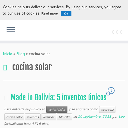
Cookies help us deliver our services. By using our services, you agree
to our use of cookies.
Ok
Read more
La experiencia más auténtica para descubrir Bolivia
Inicio
»
Blog
»
cocina solar
cocina solar
1
Made in Bolivia: 5 inventos únicos
Esta entrada se publicó en
y se etiquetó como
curiosidades
coca cola
en
10 septiembre, 2013
por
Lou
cocina solar
inventos
lambada
tiki taka
(actualizado hace 4716 dias)