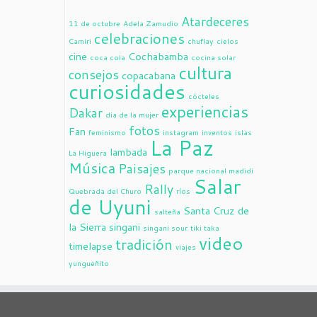
Atardeceres
11 de octubre
Adela Zamudio
celebraciones
Camiri
chuflay
cielos
cine
Cochabamba
coca cola
cocina solar
cultura
consejos
copacabana
curiosidades
cócteles
experiencias
Dakar
dia de la mujer
fotos
Fan
feminismo
instagram
inventos
islas
La Paz
lambada
La Higuera
Música
Paisajes
parque nacional madidi
Salar
Rally
Quebrada del Churo
ríos
de Uyuni
Santa Cruz de
salteña
la Sierra
singani
singani sour
tiki taka
video
tradición
timelapse
viajes
yungueñito