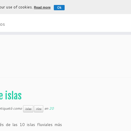
 our use of cookies.
Ok
Read more
La experiencia más auténtica para d
os
e islas
etiquetó como
en
20
islas
ríos
és de las 10 islas fluviales más