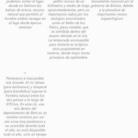
podemos visitar el lugar
peñón rocoso de un
monumento nacional por el
donde se fabrican las
kilómetro y medio de largo
gobierno de Bolivia, debido
balsas de totora, recurso
aproximadamente, pero su
a la presencia de
natural que permitió al
importancia radica por los
importantes restos
hombre andino navegar en
vestigios encontrados,
arqueológicos
el lago desde épocas
como el Señor de los
remotas
Patos, pieza notable, que
es exhibida dentro del
museo ubicado en la isla.
La temporada aconsejable
para visitarla es la época
seca propiamente en
invierno, desde mayo hasta
principios de septiembre
Pantanosa e inaccesible:
Isla Grande. El río Iténez
(para bolivianos) y Guaporé
(para brasileños) supone la
frontera natural entre los
dos países a lo largo de
970 km. En este río, una
isla dentro del
departamento de Beni es un
reclamo turístico por ser
una zona muy pantanosa y
no accesible durente todo
el año, no está disponible
todo el año, solo en tiempo