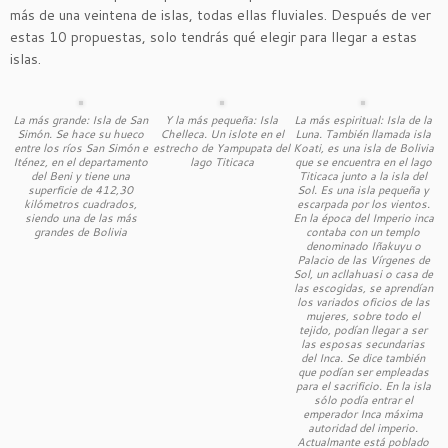
más de una veintena de islas, todas ellas fluviales. Después de ver
estas 10 propuestas, solo tendrás qué elegir para llegar a estas
islas.
La más grande: Isla de San
Y la más pequeña: Isla
La más espiritual: Isla de la
Simón. Se hace su hueco
Chelleca. Un islote en el
Luna. También llamada isla
entre los ríos San Simón e
estrecho de Yampupata del
Koati, es una isla de Bolivia
Iténez, en el departamento
lago Titicaca
que se encuentra en el lago
del Beni y tiene una
Titicaca junto a la isla del
superficie de 412,30
Sol. Es una isla pequeña y
kilómetros cuadrados,
escarpada por los vientos.
siendo una de las más
En la época del Imperio inca
grandes de Bolivia
contaba con un templo
denominado Iñakuyu o
Palacio de las Vírgenes de
Sol, un acllahuasi o casa de
las escogidas, se aprendían
los variados oficios de las
mujeres, sobre todo el
tejido, podían llegar a ser
las esposas secundarias
del Inca. Se dice también
que podían ser empleadas
para el sacrificio. En la isla
sólo podía entrar el
emperador Inca máxima
autoridad del imperio.
Actualmante está poblado