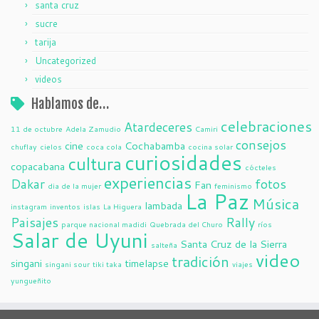
santa cruz
sucre
tarija
Uncategorized
videos
Hablamos de…
celebraciones
Atardeceres
11 de octubre
Adela Zamudio
Camiri
consejos
cine
Cochabamba
chuflay
cielos
coca cola
cocina solar
curiosidades
cultura
copacabana
cócteles
experiencias
Dakar
fotos
Fan
dia de la mujer
feminismo
La Paz
Música
lambada
instagram
inventos
islas
La Higuera
Paisajes
Rally
parque nacional madidi
Quebrada del Churo
ríos
Salar de Uyuni
Santa Cruz de la Sierra
salteña
video
tradición
singani
timelapse
singani sour
tiki taka
viajes
yungueñito