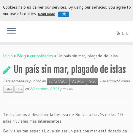
Cookies help us deliver our services. By using our services, you agree to
our use of cookies.
Ok
Read more
La experiencia más auténtica para descubrir Bolivia
Inicio
»
Blog
»
curiosidades
»
Un país sin mar, plagado de islas
Un país sin mar, plagado de islas
Esta entrada se publicó en
y se etiquetó como
curiosidades
destinos
fotos
en
20 octubre, 2013
por
Lou
islas
ríos
Te invitamos a descubrir la belleza de Bolivia a través de las 10
islas fluviales más interesantes.
Bolivia es tan especial, que sin ser un país con mar está dotado de