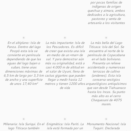
por pocas familias de
indígenas de origen
quechua y aimara, ambos
dedicados a la agricultura,
pastoreo y venta de
artesanía a los visitantes
En el altiplano: Isla de
La más impactante: Isla de
La más bella del Lago
Panza. Dentro del lago
los Pescadores. Es difícil
Titicaca: Isla del Sol. Se
Poopó esta isla se
de creer que exista una isla
encuentra al norte de la
convierte en península
en medio de un «mar» de
península de Copacabana
dependiendo de que las
sal. Y para demostrar aún
en el lado boliviano.
aguas del lago bajen o
más su originalidad, está a
Presenta un relieve
suban, tiene unas
casi 4.000 m de altitud en
accidentado y numerosas
dimensiones máximas de
el salar de Uyuni, llena de
terrazas de cultivo
6,5 km de largo por 3,3 km
cactus gigantes que pueden
(andenes). Esta isla
de ancho y una superficie
llegar a medir hasta 12
conserva vestigios
de unos 17,40 km²
metros y tienen 1200 años
arqueológicos antiquísimos
de vida
que van desde Tiahuanaco
hasta los Incas. Su punto
más alto es el cerro
Chequesani de 4075
msnm.
Milenaria: Isla Suriqui. En el
Enigmática: Isla Pariti. La
Monumento Nacional: Isla
lago Titicaca también
isla está formada por un
Taquiri. Declarada