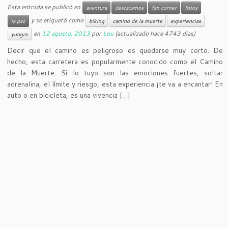
Esta entrada se publicó en
aventura
destacamos
fan corner
fotos
y se etiquetó como
la paz
biking
camino de la muerte
experiencias
en
12 agosto, 2013
por
Lou
(actualizado hace 4743 dias)
yungas
Decir que el camino es peligroso es quedarse muy corto. De
hecho, esta carretera es popularmente conocido como el Camino
de la Muerte. Si lo tuyo son las emociones fuertes, soltar
adrenalina, el límite y riesgo, esta experiencia ¡te va a encantar! En
auto o en bicicleta, es una vivencia […]