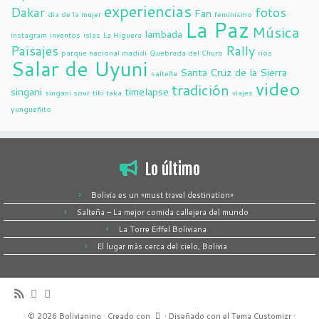
experiencias
Dakar
fotos
Fan
dia de la mujer
feminismo
La Paz
Música
lambada
instagram
inventos
islas
La Higuera
Paisajes
Rally
parque nacional madidi
Quebrada del Churo
ríos
Salar de Uyuni
Santa Cruz de la Sierra
salteña
video
tradición
singani
timelapse
singani sour
tiki taka
viajes
yungueñito
Lo último
Bolivia es un «must travel destination»
Salteña – La mejor comida callejera del mundo
La Torre Eiffel Boliviana
El lugar más cerca del cielo, Bolivia
·
© 2026
Bolivianing
·
Creado con
·
Diseñado con el
Tema Customizr
·