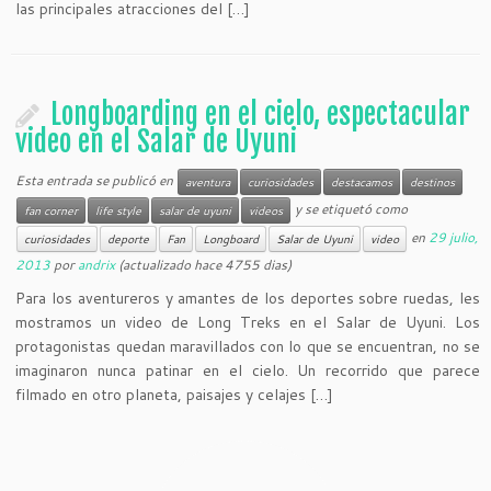
las principales atracciones del […]
Longboarding en el cielo, espectacular
video en el Salar de Uyuni
Esta entrada se publicó en
aventura
curiosidades
destacamos
destinos
y se etiquetó como
fan corner
life style
salar de uyuni
videos
en
29 julio,
curiosidades
deporte
Fan
Longboard
Salar de Uyuni
video
2013
por
andrix
(actualizado hace 4755 dias)
Para los aventureros y amantes de los deportes sobre ruedas, les
mostramos un video de Long Treks en el Salar de Uyuni. Los
protagonistas quedan maravillados con lo que se encuentran, no se
imaginaron nunca patinar en el cielo. Un recorrido que parece
filmado en otro planeta, paisajes y celajes […]