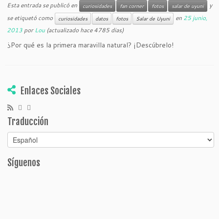
Esta entrada se publicó en
y
curiosidades
fan corner
fotos
salar de uyuni
se etiquetó como
en
25 junio,
curiosidades
datos
fotos
Salar de Uyuni
2013
por
Lou
(actualizado hace 4785 dias)
¿Por qué es la primera maravilla natural? ¡Descúbrelo!
Enlaces Sociales
Traducción
Síguenos