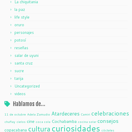
La chiquitania
la paz
life style
oruro
personajes
potosí
reseñas
salar de uyuni
santa cruz
sucre
tarija
Uncategorized
videos
Hablamos de…
celebraciones
Atardeceres
11 de octubre
Adela Zamudio
Camiri
consejos
cine
Cochabamba
chuflay
cielos
coca cola
cocina solar
curiosidades
cultura
copacabana
cócteles