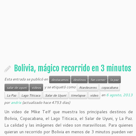
Bolivia, mágico recorrido en 3 minutos
Esta entrada se publicó en
destacamos
destinos
fan corner
la paz
y se etiquetó como
salar de uyuni
videos
Atardeceres
copacabana
en
6 agosto, 2013
La Paz
Lago Titicaca
Salar de Uyuni
timelapse
video
por
andrix
(actualizado hace 4753 dias)
Un video de Mike Telf que muestra los principales destinos de
Bolivia, Copacabana, el Lago Titicaca, el Salar de Uyuni, y La Paz.
La calidad y las imágenes del video son maravillosas. Para quienes
quieran un recorrido por Bolivia en menos de 3 minutos pueden ver