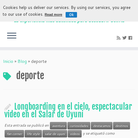
Cookies help us deliver our services. By using our services, you agree
to our use of cookies.
Ok
Read more
La experiencia más auténtica para descubrir Bolivia
Inicio
»
Blog
»
deporte
deporte
Longboarding en el cielo, espectacular
video en el Salar de Uyuni
Esta entrada se publicó en
aventura
curiosidades
destacamos
destinos
y se etiquetó como
fan corner
life style
salar de uyuni
videos