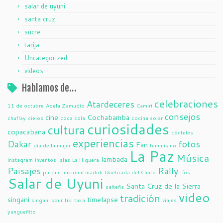
salar de uyuni
santa cruz
sucre
tarija
Uncategorized
videos
Hablamos de…
celebraciones
Atardeceres
11 de octubre
Adela Zamudio
Camiri
consejos
cine
Cochabamba
chuflay
cielos
coca cola
cocina solar
curiosidades
cultura
copacabana
cócteles
experiencias
Dakar
fotos
Fan
dia de la mujer
feminismo
La Paz
Música
lambada
instagram
inventos
islas
La Higuera
Paisajes
Rally
parque nacional madidi
Quebrada del Churo
ríos
Salar de Uyuni
Santa Cruz de la Sierra
salteña
video
tradición
singani
timelapse
singani sour
tiki taka
viajes
yungueñito