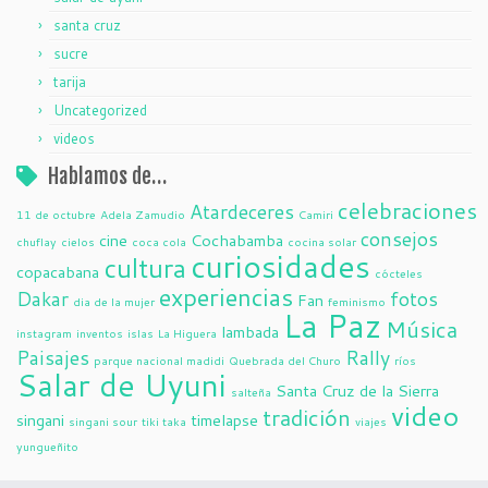
santa cruz
sucre
tarija
Uncategorized
videos
Hablamos de…
celebraciones
Atardeceres
11 de octubre
Adela Zamudio
Camiri
consejos
cine
Cochabamba
chuflay
cielos
coca cola
cocina solar
curiosidades
cultura
copacabana
cócteles
experiencias
Dakar
fotos
Fan
dia de la mujer
feminismo
La Paz
Música
lambada
instagram
inventos
islas
La Higuera
Paisajes
Rally
parque nacional madidi
Quebrada del Churo
ríos
Salar de Uyuni
Santa Cruz de la Sierra
salteña
video
tradición
singani
timelapse
singani sour
tiki taka
viajes
yungueñito