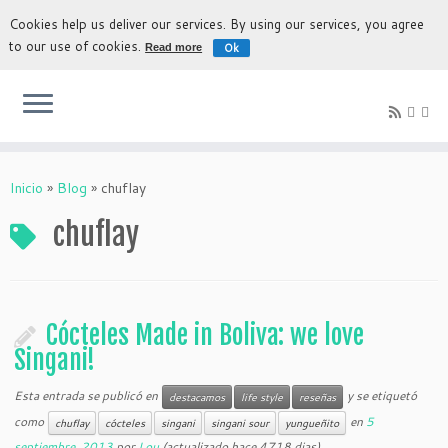
Cookies help us deliver our services. By using our services, you agree
to our use of cookies.
Ok
Read more
La experiencia más auténtica para descubrir Bolivia
Inicio
»
Blog
»
chuflay
chuflay
Cócteles Made in Boliva: we love
Singani!
Esta entrada se publicó en
y se etiquetó
destacamos
life style
reseñas
como
en
5
chuflay
cócteles
singani
singani sour
yungueñito
septiembre, 2013
por
Lou
(actualizado hace 4718 dias)