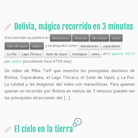
Bolivia, mágico recorrido en 3 minutos
Esta entrada se publicó en
destacamos
destinos
fan corner
la paz
y se etiquetó como
salar de uyuni
videos
Atardeceres
copacabana
en
6 agosto, 2013
La Paz
Lago Titicaca
Salar de Uyuni
timelapse
video
por
andrix
(actualizado hace 4755 dias)
Un video de Mike Telf que muestra los principales destinos de
Bolivia, Copacabana, el Lago Titicaca, el Salar de Uyuni, y La Paz.
La calidad y las imágenes del video son maravillosas. Para quienes
quieran un recorrido por Bolivia en menos de 3 minutos pueden ver
las principales atracciones del […]
1
El cielo en la tierra