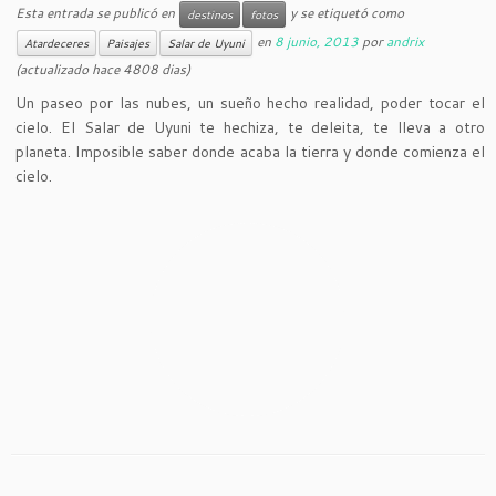
Esta entrada se publicó en
y se etiquetó como
destinos
fotos
en
8 junio, 2013
por
andrix
Atardeceres
Paisajes
Salar de Uyuni
(actualizado hace 4808 dias)
Un paseo por las nubes, un sueño hecho realidad, poder tocar el
cielo. El Salar de Uyuni te hechiza, te deleita, te lleva a otro
planeta. Imposible saber donde acaba la tierra y donde comienza el
cielo.