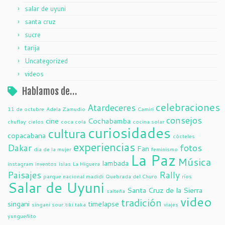
salar de uyuni
santa cruz
sucre
tarija
Uncategorized
videos
Hablamos de…
celebraciones
Atardeceres
11 de octubre
Adela Zamudio
Camiri
consejos
cine
Cochabamba
chuflay
cielos
coca cola
cocina solar
curiosidades
cultura
copacabana
cócteles
experiencias
Dakar
fotos
Fan
dia de la mujer
feminismo
La Paz
Música
lambada
instagram
inventos
islas
La Higuera
Paisajes
Rally
parque nacional madidi
Quebrada del Churo
ríos
Salar de Uyuni
Santa Cruz de la Sierra
salteña
video
tradición
singani
timelapse
singani sour
tiki taka
viajes
yungueñito