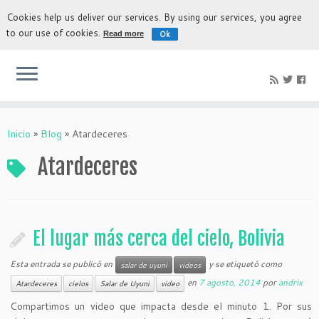
Cookies help us deliver our services. By using our services, you agree
to our use of cookies.
Ok
Read more
La experiencia más auténtica para descubrir Bolivia
Inicio
»
Blog
»
Atardeceres
Atardeceres
El lugar más cerca del cielo, Bolivia
Esta entrada se publicó en
y se etiquetó como
salar de uyuni
videos
en
7 agosto, 2014
por
andrix
Atardeceres
cielos
Salar de Uyuni
video
Compartimos un video que impacta desde el minuto 1. Por sus