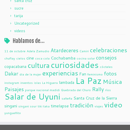
santa cruz
sucre
tarija
Uncategorized
videos
Hablamos de…
celebraciones
Atardeceres
11 de octubre
Adela Zamudio
Camiri
consejos
cine
Cochabamba
chuflay
cielos
coca cola
cocina solar
curiosidades
cultura
copacabana
cócteles
experiencias
Dakar
fotos
Fan
dia de la mujer
feminismo
La Paz
Música
lambada
instagram
inventos
islas
La Higuera
Paisajes
Rally
parque nacional madidi
Quebrada del Churo
ríos
Salar de Uyuni
Santa Cruz de la Sierra
salteña
video
tradición
singani
timelapse
singani sour
tiki taka
viajes
yungueñito