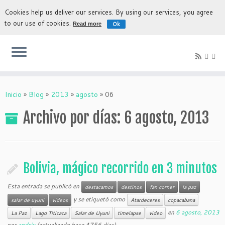
Cookies help us deliver our services. By using our services, you agree
to our use of cookies.
Ok
Read more
La experiencia más auténtica para descubrir Bolivia
Inicio
»
Blog
»
2013
»
agosto
»
06
Archivo por días:
6 agosto, 2013
Bolivia, mágico recorrido en 3 minutos
Esta entrada se publicó en
destacamos
destinos
fan corner
la paz
y se etiquetó como
salar de uyuni
videos
Atardeceres
copacabana
en
6 agosto, 2013
La Paz
Lago Titicaca
Salar de Uyuni
timelapse
video
por
andrix
(actualizado hace 4756 dias)