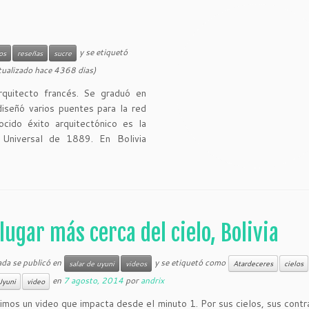
y se etiquetó
os
reseñas
sucre
tualizado hace 4368 dias)
rquitecto francés. Se graduó en
diseñó varios puentes para la red
cido éxito arquitectónico es la
n Universal de 1889. En Bolivia
 lugar más cerca del cielo, Bolivia
ada se publicó en
y se etiquetó como
salar de uyuni
videos
Atardeceres
cielos
en
7 agosto, 2014
por
andrix
Uyuni
video
mos un video que impacta desde el minuto 1. Por sus cielos, sus contr