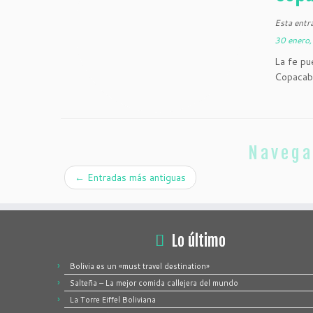
Esta entr
30 enero
La fe pu
Copacab
Navega
←
Entradas más antiguas
Lo último
Bolivia es un «must travel destination»
Salteña – La mejor comida callejera del mundo
La Torre Eiffel Boliviana