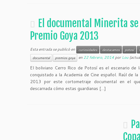
El documental Minerita se 
Premio Goya 2013
Esta entrada se publicó en
curiosidades
destacamos
potosí
en
22 febrero, 2014
por
Lou
(actua
documental
premios goya
El boliviano Cerro Rico de Potosí es el escenario de l
conquistado a la Academia de Cine español. Raúl de la
2013 por este cortometraje documental en el qu
descarnada cómo estas guardianas […]
Pa
Cop