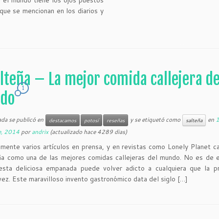
y el mundo tiene los ojos puestos
 que se mencionan en los diarios y
lteña – La mejor comida callejera de
1
do
ada se publicó en
y se etiquetó como
en
destacamos
potosí
reseñas
salteña
e, 2014
por
andrix
(actualizado hace 4289 dias)
mente varios artículos en prensa, y en revistas como Lonely Planet c
ña como una de las mejores comidas callejeras del mundo. No es de 
esta deliciosa empanada puede volver adicto a cualquiera que la p
vez. Este maravilloso invento gastronómico data del siglo […]