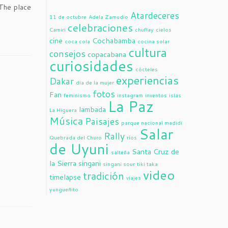
~The place
Atardeceres
11 de octubre
Adela Zamudio
celebraciones
Camiri
chuflay
cielos
cine
Cochabamba
coca cola
cocina solar
cultura
consejos
copacabana
curiosidades
cócteles
experiencias
Dakar
dia de la mujer
fotos
Fan
feminismo
instagram
inventos
islas
La Paz
lambada
La Higuera
Música
Paisajes
parque nacional madidi
Salar
Rally
Quebrada del Churo
ríos
de Uyuni
Santa Cruz de
salteña
la Sierra
singani
singani sour
tiki taka
video
tradición
timelapse
viajes
yungueñito