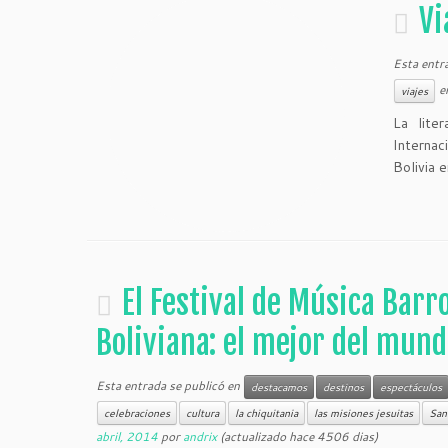
Vi
Esta entr
e
viajes
La lite
Internac
Bolivia 
El Festival de Música Barr
Boliviana: el mejor del mun
Esta entrada se publicó en
destacamos
destinos
espectáculos
celebraciones
cultura
la chiquitania
las misiones jesuitas
Sant
abril, 2014
por
andrix
(actualizado hace 4506 dias)