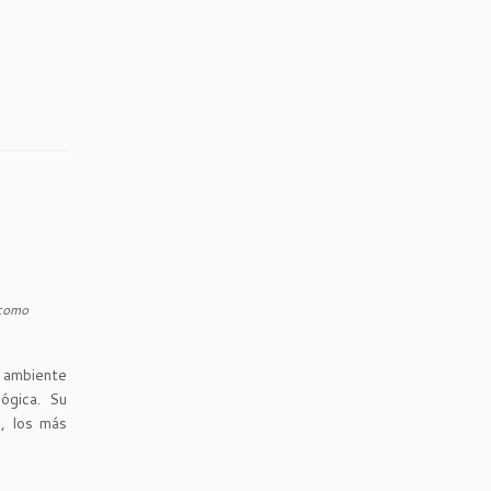
s
 como
o ambiente
ógica. Su
, los más