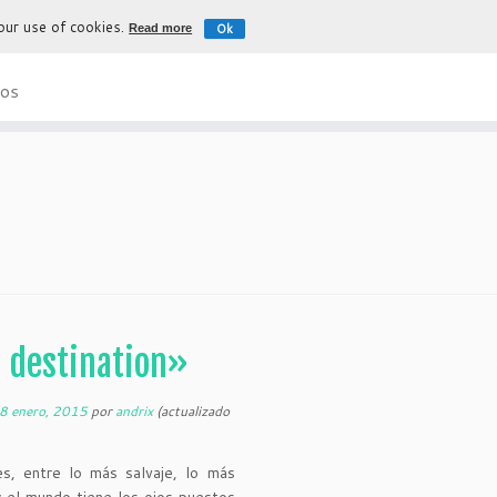
 our use of cookies.
Ok
Read more
La experiencia más auténtica para d
os
l destination»
8 enero, 2015
por
andrix
(actualizado
es, entre lo más salvaje, lo más