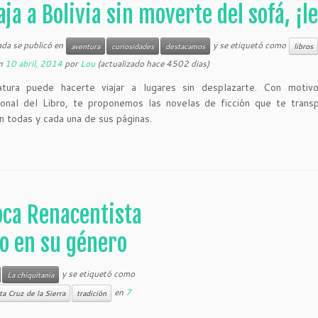
aja a Bolivia sin moverte del sofá, ¡l
ada se publicó en
y se etiquetó como
aventura
curiosidades
destacamos
libros
n
10 abril, 2014
por
Lou
(actualizado hace 4502 dias)
ratura puede hacerte viajar a lugares sin desplazarte. Con motiv
ional del Libro, te proponemos las novelas de ficción que te trans
en todas y cada una de sus páginas.
oca Renacentista
do en su género
y se etiquetó como
La chiquitania
en
7
a Cruz de la Sierra
tradición