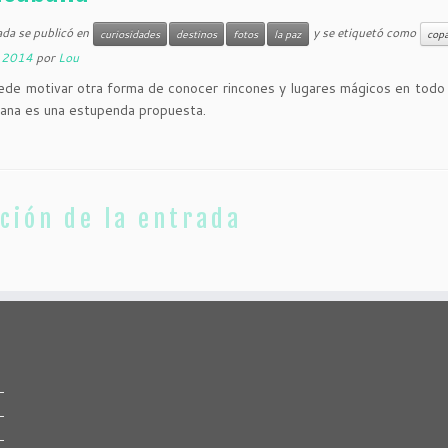
ada se publicó en
y se etiquetó como
curiosidades
destinos
fotos
la paz
cop
, 2014
por
Lou
ede motivar otra forma de conocer rincones y lugares mágicos en todo
ana es una estupenda propuesta.
ción de la entrada