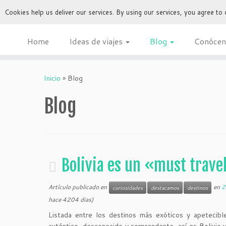
Cookies help us deliver our services. By using our services, you agree to
Home
Ideas de viajes
Blog
Conócen
Inicio
»
Blog
Blog
Bolivia es un «must trave
Artículo publicado en
en
2
curiosidades
destacamos
destinos
hace 4204 dias)
Listada entre los destinos más exóticos y apetecibl