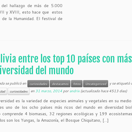
e del hallazgo de más de 5.000
XVII y XVIII, esto hace que estos
 de la Humanidad. El festival de
livia entre los top 10 países con má
iversidad del mundo
ada se publicó en
y se etiquetó
curiosidades
destacamos
fotos
Uncategorized
en
31 marzo, 2014
por
andrix
(actualizado hace 4513 dias)
idad
curiosidades
versidad es la variedad de especies animales y vegetales en su medi
a es uno de los ocho países más ricos del mundo en diversidad biol
rio comprende 4 biomasas, 32 regiones ecológicas y 199 ecosistemas
os son los Yungas, la Amazonía, el Bosque Chiquitano, […]