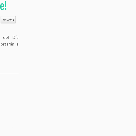
ee!
novelas
o del Día
portarán a