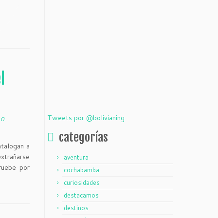
l
Tweets por @bolivianing
10
categorías
atalogan a
extrañarse
aventura
ruebe por
cochabamba
curiosidades
destacamos
destinos