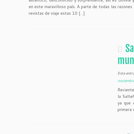
auténtico, desconocido y sorprendente, así es Bolivia 
en este maravilloso país. A parte de todas las razones
revistas de viaje estas 10 […]
Sa
mun
Esta entr
noviembr
Reciente
la Salte
ya que 
primera 