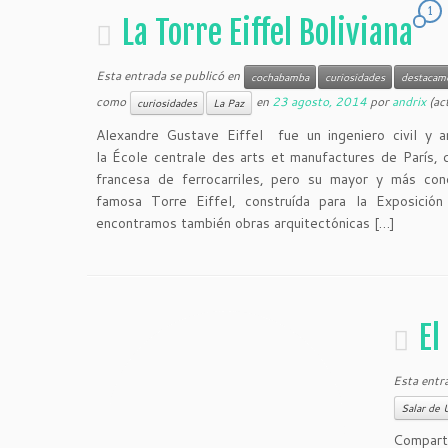
1
La Torre Eiffel Boliviana
Esta entrada se publicó en
cochabamba
curiosidades
destacam
como
en
23 agosto, 2014
por
andrix
(ac
curiosidades
La Paz
Alexandre Gustave Eiffel fue un ingeniero civil y a
la École centrale des arts et manufactures de París, 
francesa de ferrocarriles, pero su mayor y más cono
famosa Torre Eiffel, construída para la Exposició
encontramos también obras arquitectónicas […]
El
Esta entr
Salar de 
Comparti