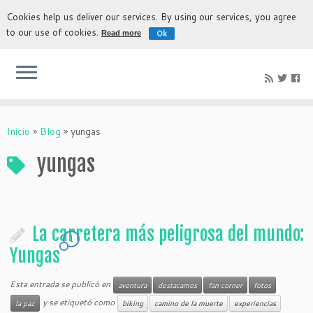
Cookies help us deliver our services. By using our services, you agree
to our use of cookies.
Ok
Read more
La experiencia más auténtica para descubrir Bolivia
Inicio
»
Blog
»
yungas
yungas
La carretera más peligrosa del mundo:
1
Yungas
Esta entrada se publicó en
aventura
destacamos
fan corner
fotos
y se etiquetó como
la paz
biking
camino de la muerte
experiencias