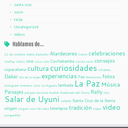
santa cruz
sucre
tarija
Uncategorized
videos
Hablamos de…
celebraciones
Atardeceres
11 de octubre
Adela Zamudio
Camiri
consejos
cine
Cochabamba
chuflay
cielos
coca cola
cocina solar
curiosidades
cultura
copacabana
cócteles
experiencias
Dakar
fotos
Fan
dia de la mujer
feminismo
La Paz
Música
lambada
instagram
inventos
islas
La Higuera
Paisajes
Rally
parque nacional madidi
Quebrada del Churo
ríos
Salar de Uyuni
Santa Cruz de la Sierra
salteña
video
tradición
singani
timelapse
singani sour
tiki taka
viajes
yungueñito