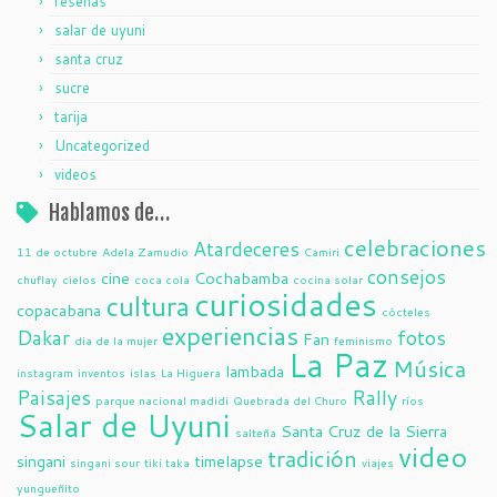
reseñas
salar de uyuni
santa cruz
sucre
tarija
Uncategorized
videos
Hablamos de…
celebraciones
Atardeceres
11 de octubre
Adela Zamudio
Camiri
consejos
cine
Cochabamba
chuflay
cielos
coca cola
cocina solar
curiosidades
cultura
copacabana
cócteles
experiencias
Dakar
fotos
Fan
dia de la mujer
feminismo
La Paz
Música
lambada
instagram
inventos
islas
La Higuera
Paisajes
Rally
parque nacional madidi
Quebrada del Churo
ríos
Salar de Uyuni
Santa Cruz de la Sierra
salteña
video
tradición
singani
timelapse
singani sour
tiki taka
viajes
yungueñito