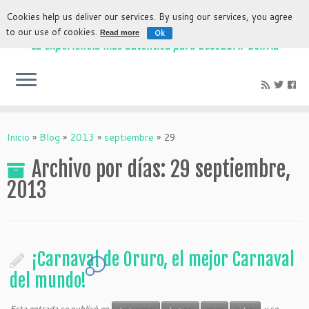
Cookies help us deliver our services. By using our services, you agree
to our use of cookies.
Ok
Read more
La experiencia más auténtica para descubrir Bolivia
Inicio
»
Blog
»
2013
»
septiembre
»
29
Archivo por días:
29 septiembre,
2013
¡Carnaval de Oruro, el mejor Carnaval
1
del mundo!
Esta entrada se publicó en
y se