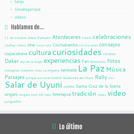
tarija
Uncategorized
videos
Hablamos de…
celebraciones
Atardeceres
11 de octubre
Adela Zamudio
Camiri
consejos
cine
Cochabamba
chuflay
cielos
coca cola
cocina solar
curiosidades
cultura
copacabana
cócteles
experiencias
Dakar
fotos
Fan
dia de la mujer
feminismo
La Paz
Música
lambada
instagram
inventos
islas
La Higuera
Paisajes
Rally
parque nacional madidi
Quebrada del Churo
ríos
Salar de Uyuni
Santa Cruz de la Sierra
salteña
video
tradición
singani
timelapse
singani sour
tiki taka
viajes
yungueñito
Lo último