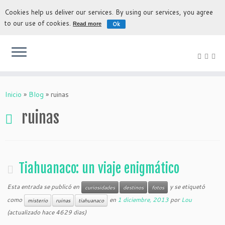
Cookies help us deliver our services. By using our services, you agree
to our use of cookies.
Ok
Read more
La experiencia más auténtica para descubrir Bolivia
Inicio
»
Blog
»
ruinas
ruinas
Tiahuanaco: un viaje enigmático
Esta entrada se publicó en
y se etiquetó
curiosidades
destinos
fotos
como
en
1 diciembre, 2013
por
Lou
misterio
ruinas
tiahuanaco
(actualizado hace 4629 dias)