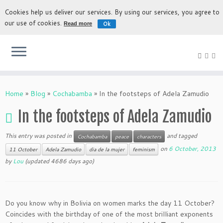
Cookies help us deliver our services. By using our services, you agree to
our use of cookies.
Ok
Read more
The most authentic experience to discover Bolivia
Home
»
Blog
»
Cochabamba
»
In the footsteps of Adela Zamudio
In the footsteps of Adela Zamudio
This entry was posted in
and tagged
Cochabamba
peace
characters
on
6 October, 2013
11 October
Adela Zamudio
dia de la mujer
feminism
by
Lou
(updated 4686 days ago)
Do you know why in Bolivia on women marks the day 11 October?
Coincides with the birthday of one of the most brilliant exponents