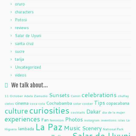
oruro
characters
Potosi
reviews
Salar de Uyuni
santa cruz
sucre
tarija
Uncategorized
videos
We talk about…
celebrations
Sunsets
11 October
Adela Zamudio
Camiri
chuflay
Tips
cinema
Cochabamba
copacabana
cielos
coca cola
solar cooker
curiosities
culture
Dakar
cocktails
dia de la mujer
experiences
Photos
Fan
feminism
instagram
inventions
islas
La
La Paz
Music
Scenery
lambada
Higuera
National Park
Salar de Uyuni