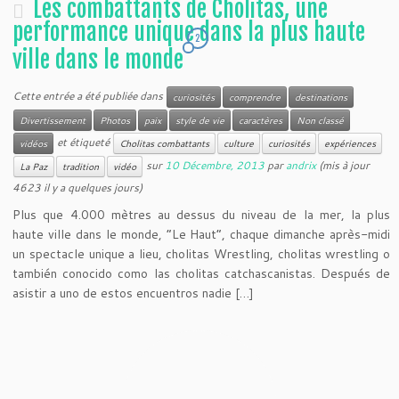
Les combattants de Cholitas, une
performance unique dans la plus haute
2
ville dans le monde
Cette entrée a été publiée dans
curiosités
comprendre
destinations
Divertissement
Photos
paix
style de vie
caractères
Non classé
et étiqueté
vidéos
Cholitas combattants
culture
curiosités
expériences
sur
10 Décembre, 2013
par
andrix
(mis à jour
La Paz
tradition
vidéo
4623 il y a quelques jours)
Plus que 4.000 mètres au dessus du niveau de la mer, la plus
haute ville dans le monde, “Le Haut”, chaque dimanche après-midi
un spectacle unique a lieu, cholitas Wrestling, cholitas wrestling o
también conocido como las cholitas catchascanistas. Después de
asistir a uno de estos encuentros nadie […]