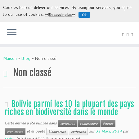
Cookies help us deliver our services. By using our services, you agree
to our use of cookies.
Ok
En savoir plus
L'expérience la plus authentique de découvrir la Bolivie
Maison
»
Blog
»
Non classé
Non classé
Bolivie parmi les 10 la plupart des pays
riches en biodiversité dans le monde
Cette entrée a été publiée dans
curiosités
comprendre
Photos
et étiqueté
sur
31 Mars, 2014
par
Non classé
biodiversité
curiosités
andrix
(mis à jour 4512 il y a quelques jours)