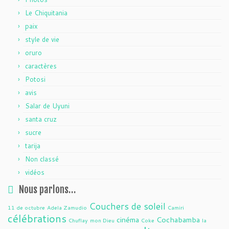
Le Chiquitania
paix
style de vie
oruro
caractères
Potosi
avis
Salar de Uyuni
santa cruz
sucre
tarija
Non classé
vidéos
Nous parlons…
Couchers de soleil
11 de octubre
Adela Zamudio
Camiri
célébrations
cinéma
Cochabamba
Chuflay
mon Dieu
Coke
la