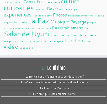
culture
Conseils
Copacabana
cuisson solaire
curiosités
Dakar
cocktails
dia de la mujer
expériences
Photos
Fan
feminismo
Instagram
inventions
islas
La
La Paz
Musique
Paysage
lambada
Higuera
parque
Rassemblement
nacional madidi
Quebrada del Batterie
ríos
Salar de Uyuni
Santa Cruz de la Sierra
salteña
tradition
singani
Timelapse
est pour Sour
se préparer
viajes
vidéo
yungueñito
Lo último
La Bolivie est un “doivent voyager destination”
Salteña – La meilleure nourriture de rue dans le monde
La Tour Eiffel Boliviana
L'endroit plus près du ciel, Bolivie