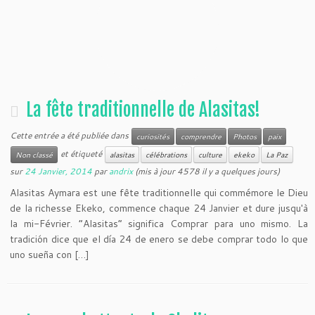
La fête traditionnelle de Alasitas!
Cette entrée a été publiée dans
curiosités
comprendre
Photos
paix
et étiqueté
Non classé
alasitas
célébrations
culture
ekeko
La Paz
sur
24 Janvier, 2014
par
andrix
(mis à jour 4578 il y a quelques jours)
Alasitas Aymara est une fête traditionnelle qui commémore le Dieu
de la richesse Ekeko, commence chaque 24 Janvier et dure jusqu'à
la mi-Février. “Alasitas” significa Comprar para uno mismo. La
tradición dice que el día 24 de enero se debe comprar todo lo que
uno sueña con […]