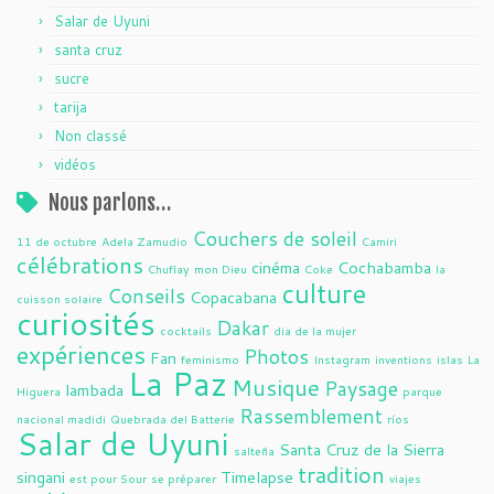
Salar de Uyuni
santa cruz
sucre
tarija
Non classé
vidéos
Nous parlons…
Couchers de soleil
11 de octubre
Adela Zamudio
Camiri
célébrations
cinéma
Cochabamba
Chuflay
mon Dieu
Coke
la
culture
Conseils
Copacabana
cuisson solaire
curiosités
Dakar
cocktails
dia de la mujer
expériences
Photos
Fan
feminismo
Instagram
inventions
islas
La
La Paz
Musique
Paysage
lambada
Higuera
parque
Rassemblement
nacional madidi
Quebrada del Batterie
ríos
Salar de Uyuni
Santa Cruz de la Sierra
salteña
tradition
singani
Timelapse
est pour Sour
se préparer
viajes