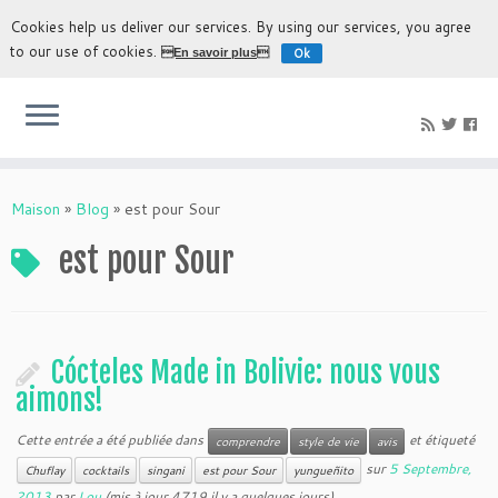
Cookies help us deliver our services. By using our services, you agree
to our use of cookies.
Ok
En savoir plus
L'expérience la plus authentique de découvrir la Bolivie
Maison
»
Blog
»
est pour Sour
est pour Sour
Cócteles Made in Bolivie: nous vous
aimons!
Cette entrée a été publiée dans
et étiqueté
comprendre
style de vie
avis
sur
5 Septembre,
Chuflay
cocktails
singani
est pour Sour
yungueñito
2013
par
Lou
(mis à jour 4719 il y a quelques jours)