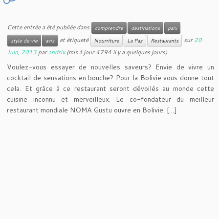
Cette entrée a été publiée dans
comprendre
destinations
paix
et étiqueté
sur
20
style de vie
avis
Nourriture
La Paz
Restaurants
Juin, 2013
par
andrix
(mis à jour 4794 il y a quelques jours)
Voulez-vous essayer de nouvelles saveurs? Envie de vivre un
cocktail de sensations en bouche? Pour la Bolivie vous donne tout
cela. Et grâce à ce restaurant seront dévoilés au monde cette
cuisine inconnu et merveilleux. Le co-fondateur du meilleur
restaurant mondiale NOMA Gustu ouvre en Bolivie. […]