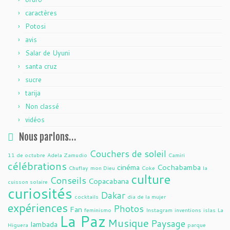
caractères
Potosi
avis
Salar de Uyuni
santa cruz
sucre
tarija
Non classé
vidéos
Nous parlons…
Couchers de soleil
11 de octubre
Adela Zamudio
Camiri
célébrations
cinéma
Cochabamba
Chuflay
mon Dieu
Coke
la
culture
Conseils
Copacabana
cuisson solaire
curiosités
Dakar
cocktails
dia de la mujer
expériences
Photos
Fan
feminismo
Instagram
inventions
islas
La
La Paz
Musique
Paysage
lambada
Higuera
parque