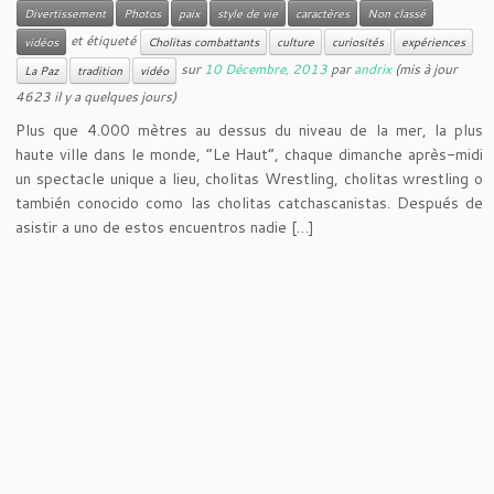
Divertissement
Photos
paix
style de vie
caractères
Non classé
et étiqueté
vidéos
Cholitas combattants
culture
curiosités
expériences
sur
10 Décembre, 2013
par
andrix
(mis à jour
La Paz
tradition
vidéo
4623 il y a quelques jours)
Plus que 4.000 mètres au dessus du niveau de la mer, la plus
haute ville dans le monde, “Le Haut”, chaque dimanche après-midi
un spectacle unique a lieu, cholitas Wrestling, cholitas wrestling o
también conocido como las cholitas catchascanistas. Después de
asistir a uno de estos encuentros nadie […]