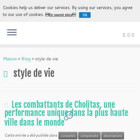
Cookies help us deliver our services. By using our services, you agree
to our use of cookies.
Ok
En savoir plus
L'expérience la plus authentique de découvrir la Bolivie
Maison
»
Blog
»
style de vie
style de vie
Les combattants de Cholitas, une
performance unique dans la plus haute
2
ville dans le monde
Cette entrée a été publiée dans
curiosités
comprendre
destinations