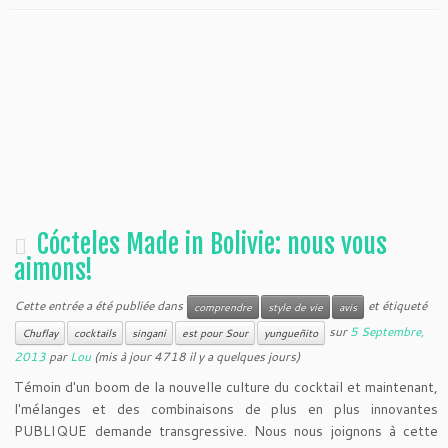
Cócteles Made in Bolivie: nous vous
aimons!
Cette entrée a été publiée dans
et étiqueté
comprendre
style de vie
avis
sur
5 Septembre,
Chuflay
cocktails
singani
est pour Sour
yungueñito
2013
par
Lou
(mis à jour 4718 il y a quelques jours)
Témoin d'un boom de la nouvelle culture du cocktail et maintenant,
l'mélanges et des combinaisons de plus en plus innovantes
PUBLIQUE demande transgressive. Nous nous joignons à cette