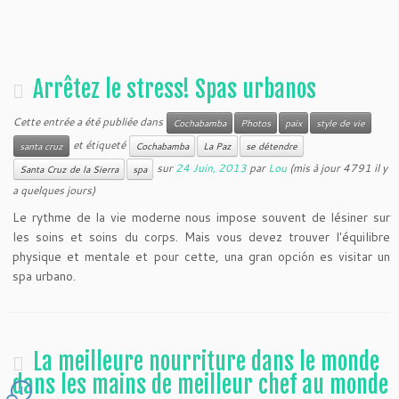
Arrêtez le stress! Spas urbanos
Cette entrée a été publiée dans
Cochabamba
Photos
paix
style de vie
et étiqueté
santa cruz
Cochabamba
La Paz
se détendre
sur
24 Juin, 2013
par
Lou
(mis à jour 4791 il y
Santa Cruz de la Sierra
spa
a quelques jours)
Le rythme de la vie moderne nous impose souvent de lésiner sur
les soins et soins du corps. Mais vous devez trouver l'équilibre
physique et mentale et pour cette, una gran opción es visitar un
spa urbano.
La meilleure nourriture dans le monde
dans les mains de meilleur chef au monde
1