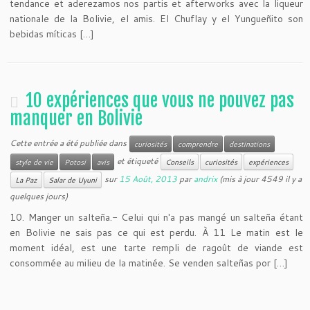
tendance et aderezamos nos partis et afterworks avec la liqueur
nationale de la Bolivie, el amis. El Chuflay y el Yungueñito son
bebidas míticas […]
10 expériences que vous ne pouvez pas
manquer en Bolivie
Cette entrée a été publiée dans
curiosités
comprendre
destinations
et étiqueté
style de vie
Potosi
avis
Conseils
curiosités
expériences
sur
15 Août, 2013
par
andrix
(mis à jour 4549 il y a
La Paz
Salar de Uyuni
quelques jours)
10. Manger un salteña.- Celui qui n'a pas mangé un salteña étant
en Bolivie ne sais pas ce qui est perdu. À 11 Le matin est le
moment idéal, est une tarte rempli de ragoût de viande est
consommée au milieu de la matinée. Se venden salteñas por […]