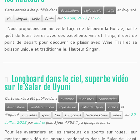
Cette entrée a été publiée dans
et étiqueté
destinations
style de vie
tarija
sur
5 Août, 2013
par
Lou
vin
singani
tarija
du vin
Nous proposons une nouvelle façon de découvrir la Bolivie, par le
goût de leurs terres avec ses excellents vins et Tarija, il sert de
point de départ pour découvrir ce plaisir avec Wine Trail et sa
boisson unique et traditionnelle, Hauteur Singani.
Longboard dans le ciel, superbe vidéo
sur le Salar de Uyuni
Cette entrée a été publiée dans
aventure
curiosités
comprendre
et
destinations
ventilateur coin
style de vie
Salar de Uyuni
vidéos
étiqueté
sur
29
curiosités
sport
Fan
Longboard
Salar de Uyuni
vidéo
Juillet, 2013
par
andrix
(mis à jour 4755 il y a quelques jours)
Pour les aventuriers et les amateurs de sports sur roues, leur
montrer une vidéo de longues randonnées dans le Salar de Uyuni.