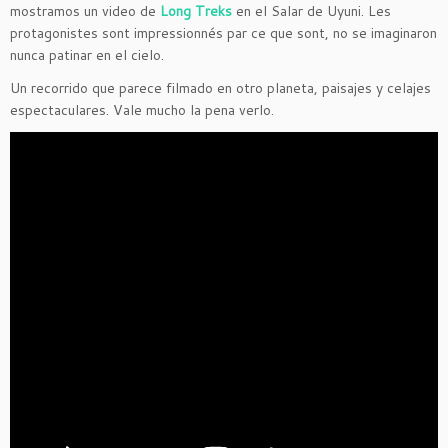
mostramos un video de
Long Treks
en el Salar de Uyuni
. Les
protagonistes sont impressionnés par ce que sont, no se imaginaron
nunca patinar en el cielo.
Un recorrido que parece filmado en otro planeta,
paisajes y celajes
espectaculares
.
Vale mucho la pena verlo
.