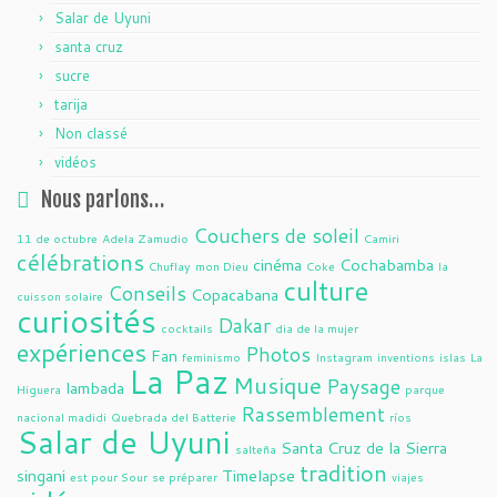
Salar de Uyuni
santa cruz
sucre
tarija
Non classé
vidéos
Nous parlons…
Couchers de soleil
11 de octubre
Adela Zamudio
Camiri
célébrations
cinéma
Cochabamba
Chuflay
mon Dieu
Coke
la
culture
Conseils
Copacabana
cuisson solaire
curiosités
Dakar
cocktails
dia de la mujer
expériences
Photos
Fan
feminismo
Instagram
inventions
islas
La
La Paz
Musique
Paysage
lambada
Higuera
parque
Rassemblement
nacional madidi
Quebrada del Batterie
ríos
Salar de Uyuni
Santa Cruz de la Sierra
salteña
tradition
singani
Timelapse
est pour Sour
se préparer
viajes