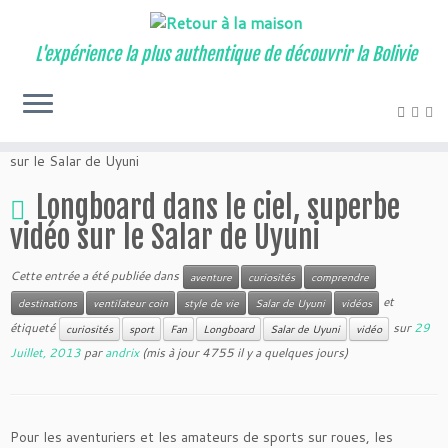
L'expérience la plus authentique de découvrir la Bolivie
Maison
»
Blog
»
aventure
»
Longboard dans le ciel, superbe vidéo
sur le Salar de Uyuni
Longboard dans le ciel, superbe
vidéo sur le Salar de Uyuni
Cette entrée a été publiée dans
aventure
curiosités
comprendre
et
destinations
ventilateur coin
style de vie
Salar de Uyuni
vidéos
étiqueté
sur
29
curiosités
sport
Fan
Longboard
Salar de Uyuni
vidéo
Juillet, 2013
par
andrix
(mis à jour 4755 il y a quelques jours)
Pour les aventuriers et les amateurs de sports sur roues,
les