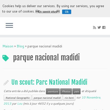
Cookies help us deliver our services. By using our services, you agree
to our use of cookies.
Ok
En savoir plus
L'expérience la plus authentique de découvrir la Bolivie
Maison
»
Blog
»
parque nacional madidi
parque nacional madidi
Un scout: Parc National Madidi
Cette entrée a été publiée dans
et étiqueté
aventure
Photos
paix
sur
10 Novembre,
National Geographic
parque nacional madidi
rio beni
2013
par
Lou
(mis à jour 4652 il y a quelques jours)