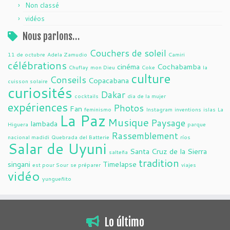
Non classé
vidéos
Nous parlons…
Couchers de soleil
11 de octubre
Adela Zamudio
Camiri
célébrations
cinéma
Cochabamba
Chuflay
mon Dieu
Coke
la
culture
Conseils
Copacabana
cuisson solaire
curiosités
Dakar
cocktails
dia de la mujer
expériences
Photos
Fan
feminismo
Instagram
inventions
islas
La
La Paz
Musique
Paysage
lambada
Higuera
parque
Rassemblement
nacional madidi
Quebrada del Batterie
ríos
Salar de Uyuni
Santa Cruz de la Sierra
salteña
tradition
singani
Timelapse
est pour Sour
se préparer
viajes
vidéo
yungueñito
Lo último