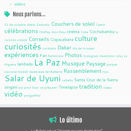
vidéos
Nous parlons…
Couchers de soleil
11 de octubre
Adela Zamudio
Camiri
célébrations
cinéma
Cochabamba
Chuflay
mon Dieu
Coke
la
culture
Conseils
Copacabana
cuisson solaire
curiosités
Dakar
cocktails
dia de la mujer
expériences
Photos
Fan
feminismo
Instagram
inventions
islas
La
La Paz
Musique
Paysage
lambada
Higuera
parque
Rassemblement
nacional madidi
Quebrada del Batterie
ríos
Salar de Uyuni
Santa Cruz de la Sierra
salteña
tradition
singani
Timelapse
est pour Sour
se préparer
viajes
vidéo
yungueñito
Lo último
La Bolivie est un “doivent voyager destination”