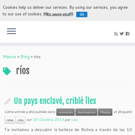
Cookies help us deliver our services. By using our services, you agree
to our use of cookies.
Ok
En savoir plus
L'expérience la plus authentique de découvrir la Bolivie
Maison
»
Blog
»
ríos
ríos
Un pays enclavé, criblé îles
Cette entrée a été publiée dans
et étiqueté
curiosités
destinations
Photos
sur
20 Octobre, 2013
par
Lou
islas
ríos
Te invitamos a descubrir la belleza de Bolivia a través de las 10