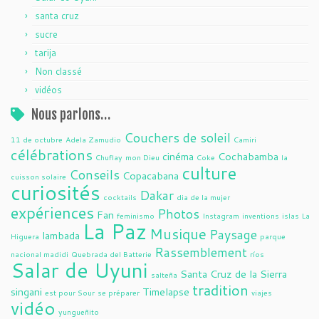
santa cruz
sucre
tarija
Non classé
vidéos
Nous parlons…
Couchers de soleil
11 de octubre
Adela Zamudio
Camiri
célébrations
cinéma
Cochabamba
Chuflay
mon Dieu
Coke
la
culture
Conseils
Copacabana
cuisson solaire
curiosités
Dakar
cocktails
dia de la mujer
expériences
Photos
Fan
feminismo
Instagram
inventions
islas
La
La Paz
Musique
Paysage
lambada
Higuera
parque
Rassemblement
nacional madidi
Quebrada del Batterie
ríos
Salar de Uyuni
Santa Cruz de la Sierra
salteña
tradition
singani
Timelapse
est pour Sour
se préparer
viajes
vidéo
yungueñito