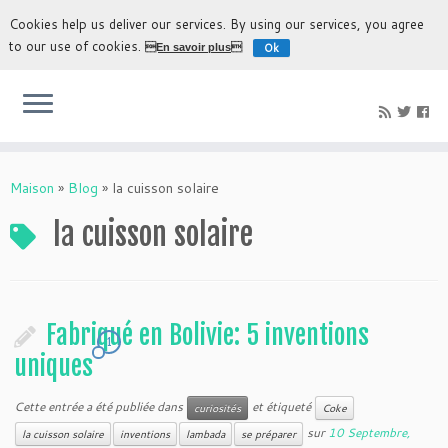
Cookies help us deliver our services. By using our services, you agree
to our use of cookies.
Ok
En savoir plus
L'expérience la plus authentique de découvrir la Bolivie
Maison
»
Blog
»
la cuisson solaire
la cuisson solaire
Fabriqué en Bolivie: 5 inventions
1
uniques
Cette entrée a été publiée dans
et étiqueté
curiosités
Coke
sur
10 Septembre,
la cuisson solaire
inventions
lambada
se préparer