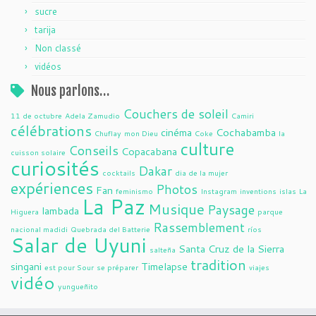
sucre
tarija
Non classé
vidéos
Nous parlons…
Couchers de soleil
11 de octubre
Adela Zamudio
Camiri
célébrations
cinéma
Cochabamba
Chuflay
mon Dieu
Coke
la
culture
Conseils
Copacabana
cuisson solaire
curiosités
Dakar
cocktails
dia de la mujer
expériences
Photos
Fan
feminismo
Instagram
inventions
islas
La
La Paz
Musique
Paysage
lambada
Higuera
parque
Rassemblement
nacional madidi
Quebrada del Batterie
ríos
Salar de Uyuni
Santa Cruz de la Sierra
salteña
tradition
singani
Timelapse
est pour Sour
se préparer
viajes
vidéo
yungueñito