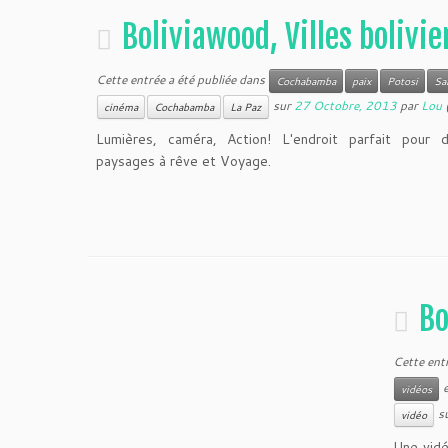
Boliviawood, Villes bolivi
Cette entrée a été publiée dans
Cochabamba
paix
Potosi
Sa
sur
27 Octobre, 2013
par
Lou
(
cinéma
Cochabamba
La Paz
Lumières, caméra, Action! L'endroit parfait pour d
paysages à rêve et Voyage.
Bo
Cette ent
e
vidéos
s
vidéo
Une vidé