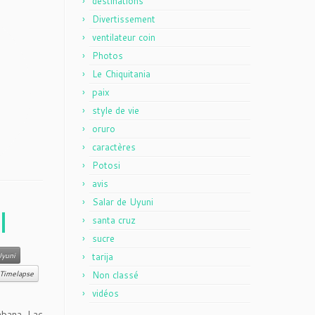
destinations
Divertissement
ventilateur coin
Photos
Le Chiquitania
paix
style de vie
oruro
caractères
Potosi
avis
Salar de Uyuni
l
santa cruz
sucre
Uyuni
tarija
Timelapse
Non classé
vidéos
abana, Lac