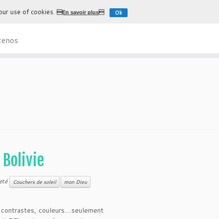
 our use of cookies.
Ok
En savoir plus
L'expérience la plus authentique de déco
cenos
 Bolivie
eté
Couchers de soleil
mon Dieu
l, contrastes, couleurs….seulement