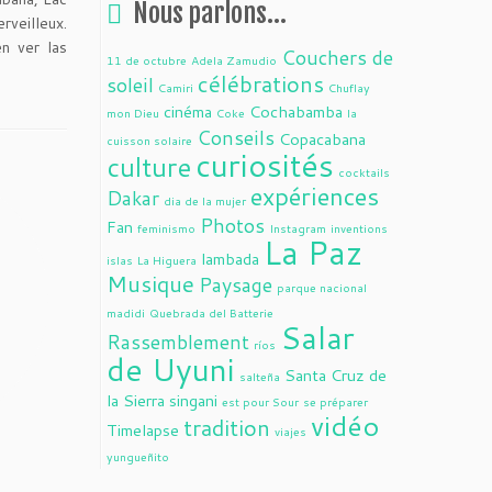
Nous parlons…
rveilleux.
n ver las
Couchers de
11 de octubre
Adela Zamudio
célébrations
soleil
Camiri
Chuflay
cinéma
Cochabamba
mon Dieu
Coke
la
Conseils
Copacabana
cuisson solaire
curiosités
culture
cocktails
expériences
Dakar
dia de la mujer
Photos
Fan
feminismo
Instagram
inventions
La Paz
lambada
islas
La Higuera
Musique
Paysage
parque nacional
madidi
Quebrada del Batterie
Salar
Rassemblement
ríos
de Uyuni
Santa Cruz de
salteña
la Sierra
singani
est pour Sour
se préparer
vidéo
tradition
Timelapse
viajes
yungueñito