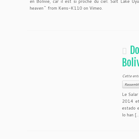
en Bolivie, car il est si proche du ciel.
Salt Lake Uyu
heaven~ from Kens-K110 on Vimeo
.
Do
Boli
Cette ent
Rassemb
Le Salar
2014 et 
estado 
lo han [