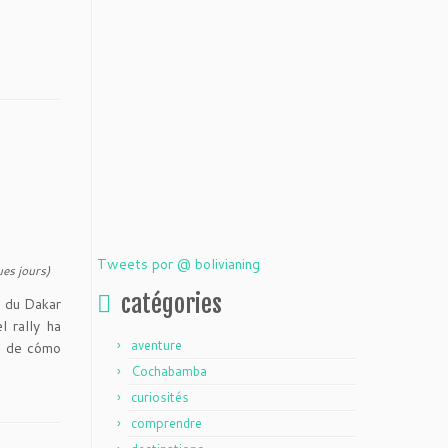
Tweets por @ bolivianing
ues jours)
catégories
s du Dakar
l rally ha
aventure
s de cómo
Cochabamba
curiosités
comprendre