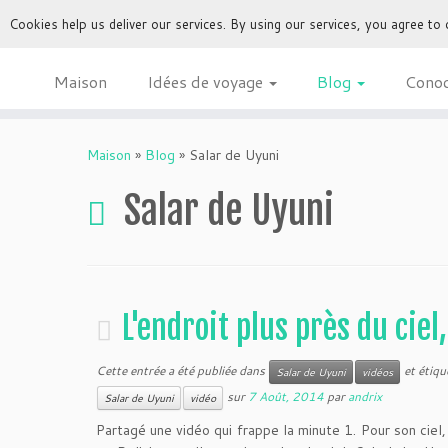
Cookies help us deliver our services. By using our services, you agree to
Maison
Idées de voyage
Blog
Cono
Maison
»
Blog
»
Salar de Uyuni
Salar de Uyuni
L'endroit plus près du ciel,
Cette entrée a été publiée dans
et étiqu
Salar de Uyuni
vidéos
sur
7 Août, 2014
par
andrix
Salar de Uyuni
vidéo
Partagé une vidéo qui frappe la minute 1. Pour son cie