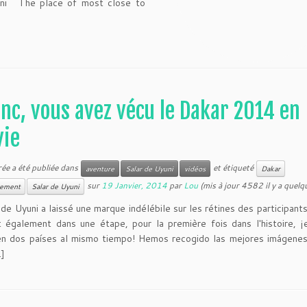
ni ~The place of most close to
nc, vous avez vécu le Dakar 2014 en
vie
rée a été publiée dans
et étiqueté
aventure
Salar de Uyuni
vidéos
Dakar
sur
19 Janvier, 2014
par
Lou
(mis à jour 4582 il y a quelq
lement
Salar de Uyuni
 de Uyuni a laissé une marque indélébile sur les rétines des participant
également dans une étape, pour la première fois dans l'histoire, ¡e
en dos países al mismo tiempo! Hemos recogido las mejores imágene
…]