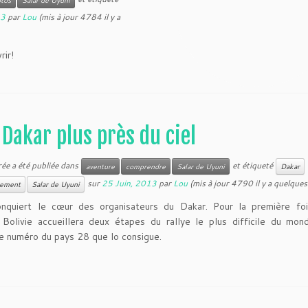
tos
Salar de Uyuni
13
par
Lou
(mis à jour 4784 il y a
rir!
 Dakar plus près du ciel
rée a été publiée dans
et étiqueté
aventure
comprendre
Salar de Uyuni
Dakar
sur
25 Juin, 2013
par
Lou
(mis à jour 4790 il y a quelques
lement
Salar de Uyuni
onquiert le cœur des organisateurs du Dakar. Pour la première fo
, Bolivie accueillera deux étapes du rallye le plus difficile du mo
e numéro du pays 28 que lo consigue.