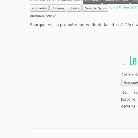
curiosités
ventilateur coin
Pho
sur
25 Juin, 20
curiosités
données
Photos
Salar de Uyuni
quelques jours)
Pourquoi est la première merveille de la nature? Découv
Le
Cette ent
Rassemb
Uyuni c
histoire
devenu l