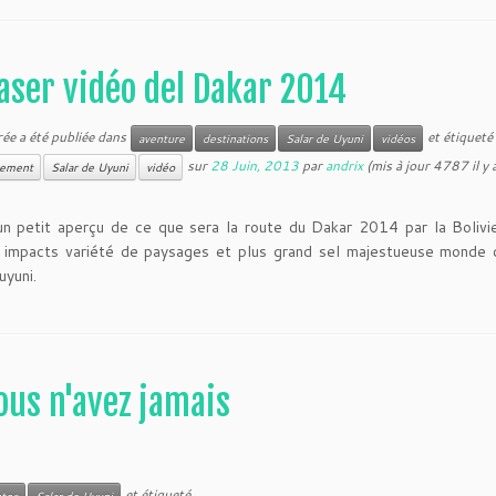
aser vidéo del Dakar 2014
rée a été publiée dans
et étiquet
aventure
destinations
Salar de Uyuni
vidéos
sur
28 Juin, 2013
par
andrix
(mis à jour 4787 il y 
lement
Salar de Uyuni
vidéo
n petit aperçu de ce que sera la route du Dakar 2014 par la Bolivi
 impacts variété de paysages et plus grand sel majestueuse monde d
uyuni.
ous n'avez jamais
et étiqueté