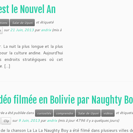
est le Nouvel An
et étiqueté
tions
Salar de Uyuni
sur
21 Juin, 2013
par
andrix
(mis à
n
 La nuit la plus longue et la plus
pour la culture andine. Aujourd'hui
rs endroits stratégiques où cet
e. […]
déo filmée en Bolivie par Naughty B
rée a été publiée dans
et étiquet
curiosités
comprendre
Salar de Uyuni
vidéos
sur
9 Juin, 2013
par
andrix
(mis à jour 4796 il y a quelques jours)
Clip
 de la chanson La La La Naughty Boy a été filmé dans plusieurs villes de