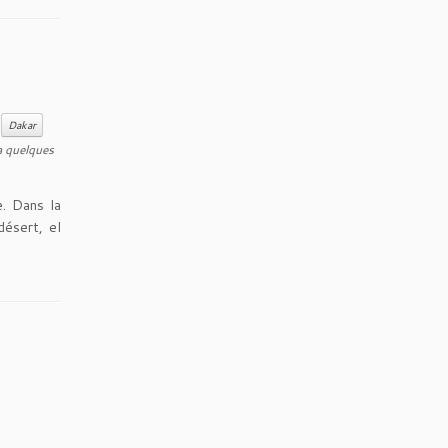
é
Dakar
a quelques
e. Dans la
ésert, el