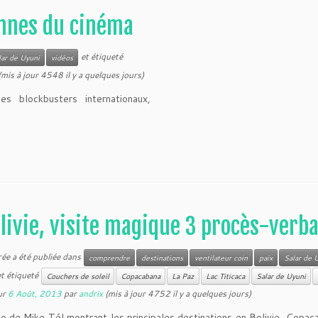
ennes du cinéma
et étiqueté
lar de Uyuni
vidéos
mis à jour 4548 il y a quelques jours)
es blockbusters internationaux,
livie, visite magique 3 procès-verba
rée a été publiée dans
comprendre
destinations
ventilateur coin
paix
Salar de 
t étiqueté
Couchers de soleil
Copacabana
La Paz
Lac Titicaca
Salar de Uyuni
ur
6 Août, 2013
par
andrix
(mis à jour 4752 il y a quelques jours)
o de Mike Tél montrant les principales destinations en Bolivie, Copac