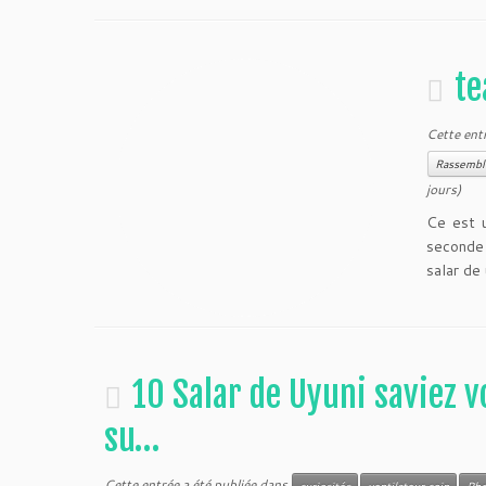
te
Cette ent
Rassemb
jours)
Ce est u
seconde
salar de 
10 Salar de Uyuni saviez v
su…
Cette entrée a été publiée dans