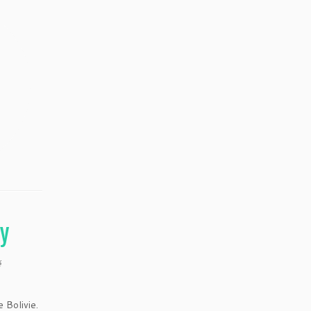
oy
é
 Bolivie.