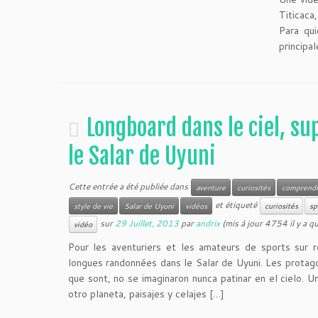
Titicaca
Para qu
principa
Longboard dans le ciel, su
le Salar de Uyuni
Cette entrée a été publiée dans
aventure
curiosités
comprend
et étiqueté
style de vie
Salar de Uyuni
vidéos
curiosités
sp
sur
29 Juillet, 2013
par
andrix
(mis à jour 4754 il y a q
vidéo
Pour les aventuriers et les amateurs de sports sur 
longues randonnées dans le Salar de Uyuni. Les protag
que sont, no se imaginaron nunca patinar en el cielo. 
otro planeta, paisajes y celajes […]