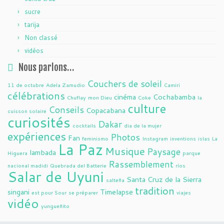
sucre
tarija
Non classé
vidéos
Nous parlons…
Couchers de soleil
11 de octubre
Adela Zamudio
Camiri
célébrations
cinéma
Cochabamba
Chuflay
mon Dieu
Coke
la
culture
Conseils
Copacabana
cuisson solaire
curiosités
Dakar
cocktails
dia de la mujer
expériences
Photos
Fan
feminismo
Instagram
inventions
islas
La
La Paz
Musique
Paysage
lambada
Higuera
parque
Rassemblement
nacional madidi
Quebrada del Batterie
ríos
Salar de Uyuni
Santa Cruz de la Sierra
salteña
tradition
singani
Timelapse
est pour Sour
se préparer
viajes
vidéo
yungueñito