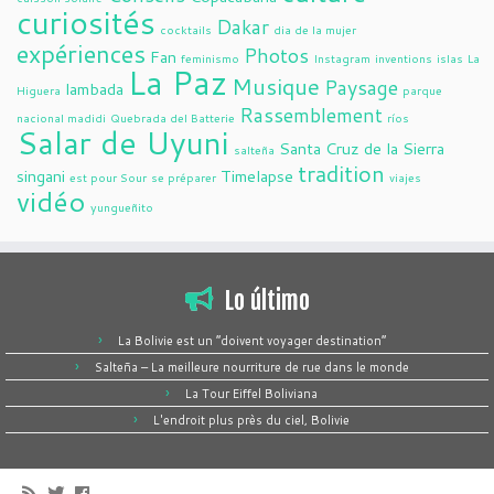
curiosités
Dakar
cocktails
dia de la mujer
expériences
Photos
Fan
feminismo
Instagram
inventions
islas
La
La Paz
Musique
Paysage
lambada
Higuera
parque
Rassemblement
nacional madidi
Quebrada del Batterie
ríos
Salar de Uyuni
Santa Cruz de la Sierra
salteña
tradition
singani
Timelapse
est pour Sour
se préparer
viajes
vidéo
yungueñito
Lo último
La Bolivie est un “doivent voyager destination”
Salteña – La meilleure nourriture de rue dans le monde
La Tour Eiffel Boliviana
L'endroit plus près du ciel, Bolivie