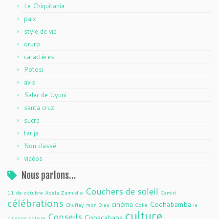
Le Chiquitania
paix
style de vie
oruro
caractères
Potosi
avis
Salar de Uyuni
santa cruz
sucre
tarija
Non classé
vidéos
Nous parlons…
Couchers de soleil
11 de octubre
Adela Zamudio
Camiri
célébrations
cinéma
Cochabamba
Chuflay
mon Dieu
Coke
la
culture
Conseils
Copacabana
cuisson solaire