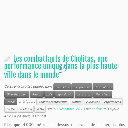
Les combattants de Cholitas, une
performance unique dans la plus haute
2
ville dans le monde
Cette entrée a été publiée dans
curiosités
comprendre
destinations
Divertissement
Photos
paix
style de vie
caractères
Non classé
et étiqueté
vidéos
Cholitas combattants
culture
curiosités
expériences
sur
10 Décembre, 2013
par
andrix
(mis à jour
La Paz
tradition
vidéo
4623 il y a quelques jours)
Plus que 4.000 mètres au dessus du niveau de la mer, la plus