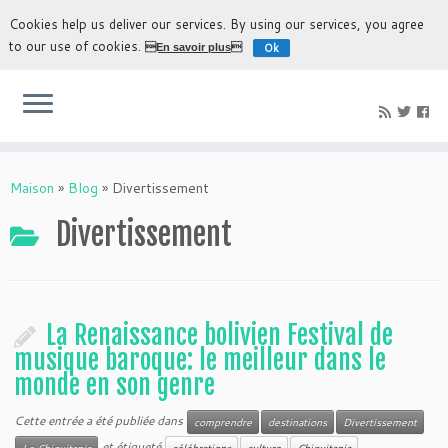
Cookies help us deliver our services. By using our services, you agree
to our use of cookies.
Ok
En savoir plus
L'expérience la plus authentique de découvrir la Bolivie
Maison
»
Blog
»
Divertissement
Divertissement
La Renaissance bolivien Festival de
musique baroque: le meilleur dans le
monde en son genre
Cette entrée a été publiée dans
comprendre
destinations
Divertissement
et étiqueté
Le Chiquitania
célébrations
culture
Chiquitania