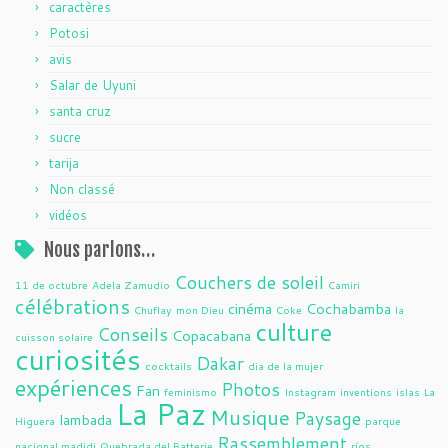
caractères
Potosi
avis
Salar de Uyuni
santa cruz
sucre
tarija
Non classé
vidéos
Nous parlons…
Couchers de soleil
11 de octubre
Adela Zamudio
Camiri
célébrations
cinéma
Cochabamba
Chuflay
mon Dieu
Coke
la
culture
Conseils
Copacabana
cuisson solaire
curiosités
Dakar
cocktails
dia de la mujer
expériences
Photos
Fan
feminismo
Instagram
inventions
islas
La
La Paz
Musique
Paysage
lambada
Higuera
parque
Rassemblement
nacional madidi
Quebrada del Batterie
ríos