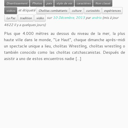
Divertissement
Photos
paix
style de vie
caractères
Non classé
et étiqueté
vidéos
Cholitas combattants
culture
curiosités
expériences
sur
10 Décembre, 2013
par
andrix
(mis à jour
La Paz
tradition
vidéo
4622 il y a quelques jours)
Plus que 4.000 mètres au dessus du niveau de la mer, la plus
haute ville dans le monde, “Le Haut”, chaque dimanche après-midi
un spectacle unique a lieu, cholitas Wrestling, cholitas wrestling o
también conocido como las cholitas catchascanistas. Después de
asistir a uno de estos encuentros nadie […]