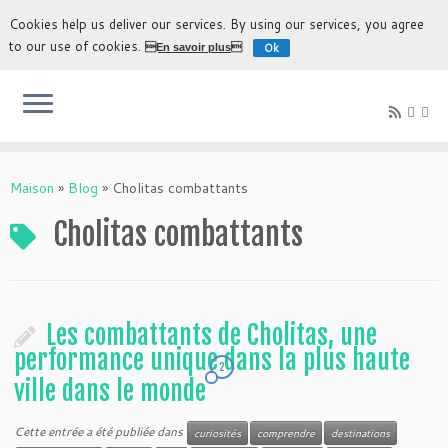
Cookies help us deliver our services. By using our services, you agree
to our use of cookies.
Ok
En savoir plus
L'expérience la plus authentique de découvrir la Bolivie
Maison
»
Blog
»
Cholitas combattants
Cholitas combattants
Les combattants de Cholitas, une
performance unique dans la plus haute
2
ville dans le monde
Cette entrée a été publiée dans
curiosités
comprendre
destinations