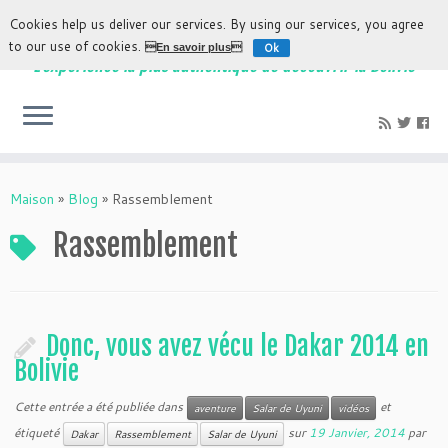
Cookies help us deliver our services. By using our services, you agree
to our use of cookies.
Ok
En savoir plus
L'expérience la plus authentique de découvrir la Bolivie
Maison
»
Blog
»
Rassemblement
Rassemblement
Donc, vous avez vécu le Dakar 2014 en
Bolivie
Cette entrée a été publiée dans
et
aventure
Salar de Uyuni
vidéos
étiqueté
sur
19 Janvier, 2014
par
Dakar
Rassemblement
Salar de Uyuni