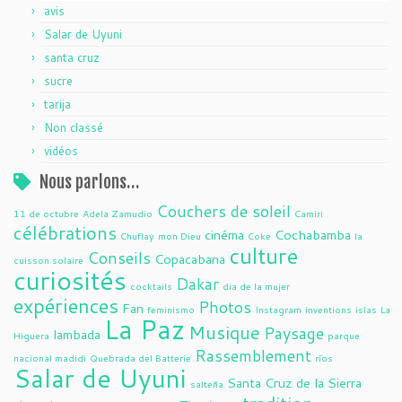
avis
Salar de Uyuni
santa cruz
sucre
tarija
Non classé
vidéos
Nous parlons…
Couchers de soleil
11 de octubre
Adela Zamudio
Camiri
célébrations
cinéma
Cochabamba
Chuflay
mon Dieu
Coke
la
culture
Conseils
Copacabana
cuisson solaire
curiosités
Dakar
cocktails
dia de la mujer
expériences
Photos
Fan
feminismo
Instagram
inventions
islas
La
La Paz
Musique
Paysage
lambada
Higuera
parque
Rassemblement
nacional madidi
Quebrada del Batterie
ríos
Salar de Uyuni
Santa Cruz de la Sierra
salteña