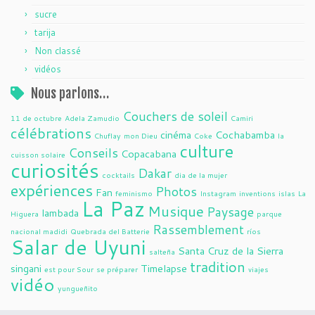
sucre
tarija
Non classé
vidéos
Nous parlons…
Couchers de soleil
11 de octubre
Adela Zamudio
Camiri
célébrations
cinéma
Cochabamba
Chuflay
mon Dieu
Coke
la
culture
Conseils
Copacabana
cuisson solaire
curiosités
Dakar
cocktails
dia de la mujer
expériences
Photos
Fan
feminismo
Instagram
inventions
islas
La
La Paz
Musique
Paysage
lambada
Higuera
parque
Rassemblement
nacional madidi
Quebrada del Batterie
ríos
Salar de Uyuni
Santa Cruz de la Sierra
salteña
tradition
singani
Timelapse
est pour Sour
se préparer
viajes
vidéo
yungueñito