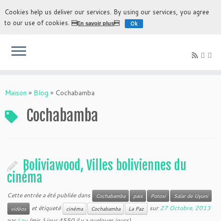
Cookies help us deliver our services. By using our services, you agree
to our use of cookies.
Ok
En savoir plus
L'expérience la plus authentique de découvrir la Bolivie
Maison
»
Blog
»
Cochabamba
Cochabamba
Boliviawood, Villes boliviennes du
cinéma
Cette entrée a été publiée dans
Cochabamba
paix
Potosi
Salar de Uyuni
et étiqueté
sur
27 Octobre, 2013
vidéos
cinéma
Cochabamba
La Paz
par
Lou
(mis à jour 4550 il y a quelques jours)