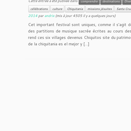
Cette entrée a été publiée dans
comprendre
destinations
Dive
célébrations
culture
Chiquitania
missions jésuites
Santa Cruz
2014
par
andrix
(mis à jour 4505 il y a quelques jours)
Cet important festival sont uniques, comme il s'agit 
des partitions de musique sacrée écrites au cours des
rend ces six villages devenus Chiquitos site du patrimo
de la chiquitania es el mejor y […]