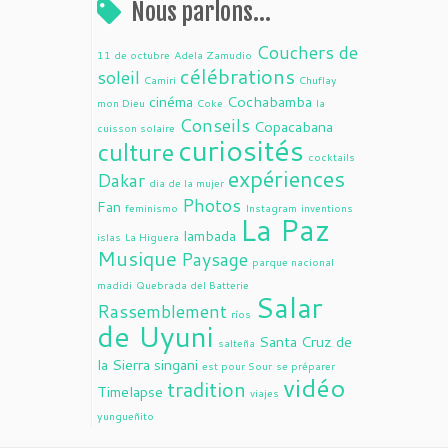
Nous parlons…
Couchers de
11 de octubre
Adela Zamudio
célébrations
soleil
Camiri
Chuflay
cinéma
Cochabamba
mon Dieu
Coke
la
Conseils
Copacabana
cuisson solaire
curiosités
culture
cocktails
expériences
Dakar
dia de la mujer
Photos
Fan
feminismo
Instagram
inventions
La Paz
lambada
islas
La Higuera
Musique
Paysage
parque nacional
madidi
Quebrada del Batterie
Salar
Rassemblement
ríos
de Uyuni
Santa Cruz de
salteña
la Sierra
singani
est pour Sour
se préparer
vidéo
tradition
Timelapse
viajes
yungueñito