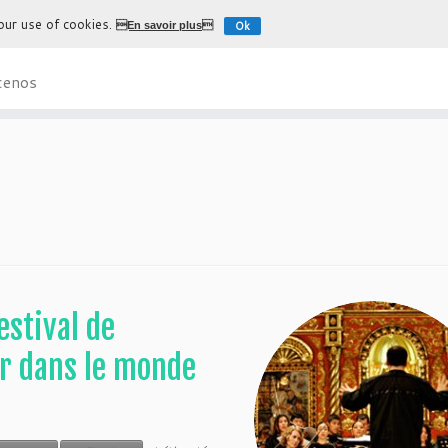
 our use of cookies.
Ok
En savoir plus
L'expérience la plus authentique de déco
cenos
estival de
r dans le monde