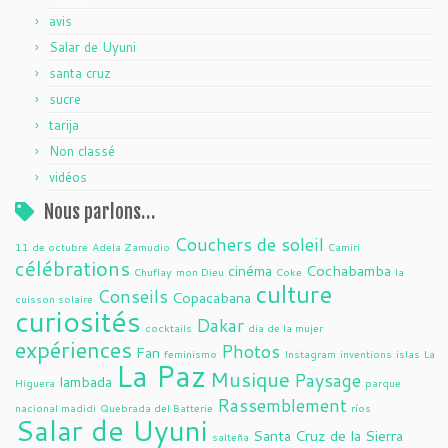
avis
Salar de Uyuni
santa cruz
sucre
tarija
Non classé
vidéos
Nous parlons…
Couchers de soleil
11 de octubre
Adela Zamudio
Camiri
célébrations
cinéma
Cochabamba
Chuflay
mon Dieu
Coke
la
culture
Conseils
Copacabana
cuisson solaire
curiosités
Dakar
cocktails
dia de la mujer
expériences
Photos
Fan
feminismo
Instagram
inventions
islas
La
La Paz
Musique
Paysage
lambada
Higuera
parque
Rassemblement
nacional madidi
Quebrada del Batterie
ríos
Salar de Uyuni
Santa Cruz de la Sierra
salteña