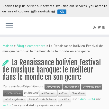
Cookies help us deliver our services. By using our services, you agree to
our use of cookies.
Ok
En savoir plus
L'expérience la plus authentique de découvrir la Bolivie
Maison
»
Blog
»
comprendre
»
La Renaissance bolivien Festival de
musique baroque: le meilleur dans le monde en son genre
La Renaissance bolivien Festival
de musique baroque: le meilleur
dans le monde en son genre
Cette entrée a été publiée dans
comprendre
destinations
Divertissement
et étiqueté
Le Chiquitania
célébrations
culture
Chiquitania
sur
7 Avril, 2014
par
missions jésuites
Santa Cruz de la Sierra
tradition
andrix
(mis à jour 4504 il y a quelques jours)