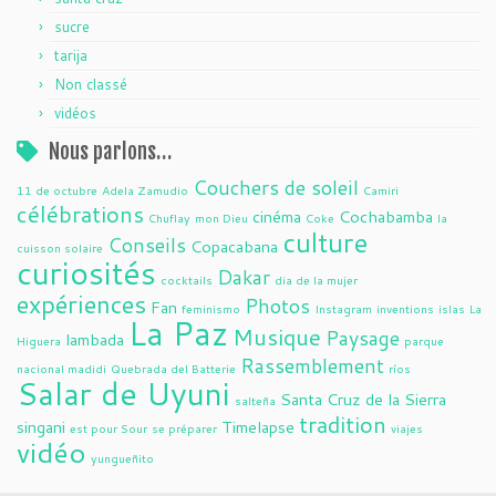
sucre
tarija
Non classé
vidéos
Nous parlons…
Couchers de soleil
11 de octubre
Adela Zamudio
Camiri
célébrations
cinéma
Cochabamba
Chuflay
mon Dieu
Coke
la
culture
Conseils
Copacabana
cuisson solaire
curiosités
Dakar
cocktails
dia de la mujer
expériences
Photos
Fan
feminismo
Instagram
inventions
islas
La
La Paz
Musique
Paysage
lambada
Higuera
parque
Rassemblement
nacional madidi
Quebrada del Batterie
ríos
Salar de Uyuni
Santa Cruz de la Sierra
salteña
tradition
singani
Timelapse
est pour Sour
se préparer
viajes
vidéo
yungueñito