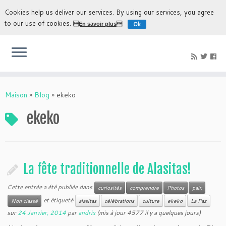
Cookies help us deliver our services. By using our services, you agree
to our use of cookies.
Ok
En savoir plus
L'expérience la plus authentique de découvrir la Bolivie
Maison
»
Blog
»
ekeko
ekeko
La fête traditionnelle de Alasitas!
Cette entrée a été publiée dans
curiosités
comprendre
Photos
paix
et étiqueté
Non classé
alasitas
célébrations
culture
ekeko
La Paz
sur
24 Janvier, 2014
par
andrix
(mis à jour 4577 il y a quelques jours)