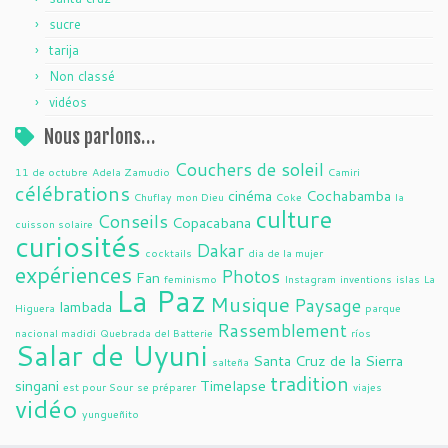
sucre
tarija
Non classé
vidéos
Nous parlons…
Couchers de soleil
11 de octubre
Adela Zamudio
Camiri
célébrations
cinéma
Cochabamba
Chuflay
mon Dieu
Coke
la
culture
Conseils
Copacabana
cuisson solaire
curiosités
Dakar
cocktails
dia de la mujer
expériences
Photos
Fan
feminismo
Instagram
inventions
islas
La
La Paz
Musique
Paysage
lambada
Higuera
parque
Rassemblement
nacional madidi
Quebrada del Batterie
ríos
Salar de Uyuni
Santa Cruz de la Sierra
salteña
tradition
singani
Timelapse
est pour Sour
se préparer
viajes
vidéo
yungueñito