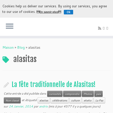
Cookies help us deliver our services. By using our services, you agree
to our use of cookies.
Ok
En savoir plus
L'expérience la plus authentique de découvrir la Bolivie
Maison
»
Blog
»
alasitas
alasitas
La fête traditionnelle de Alasitas!
Cette entrée a été publiée dans
curiosités
comprendre
Photos
paix
et étiqueté
Non classé
alasitas
célébrations
culture
ekeko
La Paz
sur
24 Janvier, 2014
par
andrix
(mis à jour 4577 il y a quelques jours)