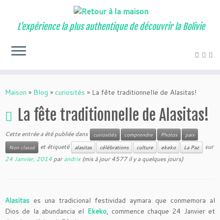
L'expérience la plus authentique de découvrir la Bolivie
Maison
»
Blog
»
curiosités
»
La fête traditionnelle de Alasitas!
La fête traditionnelle de Alasitas!
Cette entrée a été publiée dans
curiosités
comprendre
Photos
paix
et étiqueté
sur
Non classé
alasitas
célébrations
culture
ekeko
La Paz
24 Janvier, 2014
par
andrix
(mis à jour 4577 il y a quelques jours)
Alasitas
es una tradicional festividad aymara que conmemora al
Dios de la abundancia el
Ekeko
, commence chaque 24 Janvier et