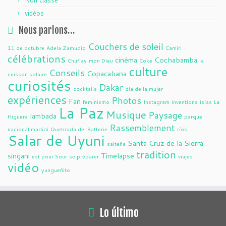
Non classé
vidéos
Nous parlons…
Couchers de soleil
11 de octubre
Adela Zamudio
Camiri
célébrations
cinéma
Cochabamba
Chuflay
mon Dieu
Coke
la
culture
Conseils
Copacabana
cuisson solaire
curiosités
Dakar
cocktails
dia de la mujer
expériences
Photos
Fan
feminismo
Instagram
inventions
islas
La
La Paz
Musique
Paysage
lambada
Higuera
parque
Rassemblement
nacional madidi
Quebrada del Batterie
ríos
Salar de Uyuni
Santa Cruz de la Sierra
salteña
tradition
singani
Timelapse
est pour Sour
se préparer
viajes
vidéo
yungueñito
Lo último