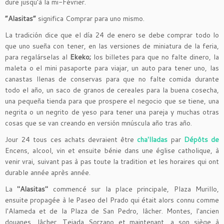
dure jusqu'à la mi-Février.
“Alasitas”
significa Comprar para uno mismo.
La tradición dice que el día 24 de enero se debe comprar todo lo
que uno sueña con tener, en las versiones de miniatura de la feria,
para regalárselas al
Ekeko;
los billetes para que no falte dinero, la
maleta o el mini pasaporte para viajar, un auto para tener uno, las
canastas llenas de conservas para que no falte comida durante
todo el año, un saco de granos de cereales para la buena cosecha,
una pequeña tienda para que prospere el negocio que se tiene, una
negrita o un negrito de yeso para tener una pareja y muchas otras
cosas que se van creando en versión mnúscula año tras año.
Jour 24 tous ces achats devraient être
cha'lladas
par
Dépôts de
Encens, alcool, vin et ensuite bénie dans une église catholique, à
venir vrai, suivant pas à pas toute la tradition et les horaires qui ont
durable année après année.
La
"Alasitas"
commencé sur la place principale, Plaza Murillo,
ensuite propagée à le Paseo del Prado qui était alors connu comme
l'Alameda et de la Plaza de San Pedro, lâcher. Montes, l'ancien
douanes, lâcher. Tejada Sorzano et maintenant, a son siège à