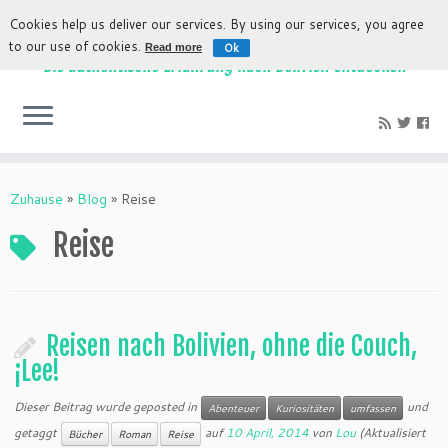
Cookies help us deliver our services. By using our services, you agree
to our use of cookies.
Ok
Read more
Die authentische Erfahrung nach Bolivien entdecken
Zuhause
»
Blog
»
Reise
Reise
Reisen nach Bolivien, ohne die Couch,
¡Lee!
Dieser Beitrag wurde geposted in
und
Abenteuer
Kuriositäten
umfassen
getaggt
auf
10 April, 2014
von
Lou
(Aktualisiert
Bücher
Roman
Reise