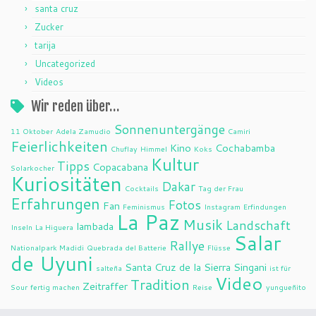
santa cruz
Zucker
tarija
Uncategorized
Videos
Wir reden über…
Sonnenuntergänge
11 Oktober
Adela Zamudio
Camiri
Feierlichkeiten
Kino
Cochabamba
Chuflay
Himmel
Koks
Kultur
Tipps
Copacabana
Solarkocher
Kuriositäten
Dakar
Cocktails
Tag der Frau
Erfahrungen
Fotos
Fan
Feminismus
Instagram
Erfindungen
La Paz
Musik
Landschaft
lambada
Inseln
La Higuera
Salar
Rallye
Nationalpark Madidi
Quebrada del Batterie
Flüsse
de Uyuni
Santa Cruz de la Sierra
Singani
salteña
ist für
Video
Tradition
Zeitraffer
Sour
fertig machen
Reise
yungueñito