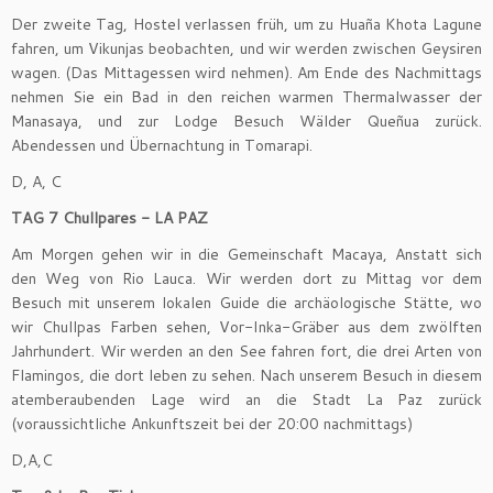
Der zweite Tag, Hostel verlassen früh, um zu Huaña Khota Lagune
fahren, um Vikunjas beobachten, und wir werden zwischen Geysiren
wagen. (Das Mittagessen wird nehmen). Am Ende des Nachmittags
nehmen Sie ein Bad in den reichen warmen Thermalwasser der
Manasaya, und zur Lodge Besuch Wälder Queñua zurück.
Abendessen und Übernachtung in Tomarapi.
D, A, C
TAG 7 Chullpares - LA PAZ
Am Morgen gehen wir in die Gemeinschaft Macaya, Anstatt sich
den Weg von Rio Lauca. Wir werden dort zu Mittag vor dem
Besuch mit unserem lokalen Guide die archäologische Stätte, wo
wir Chullpas Farben sehen, Vor-Inka-Gräber aus dem zwölften
Jahrhundert. Wir werden an den See fahren fort, die drei Arten von
Flamingos, die dort leben zu sehen. Nach unserem Besuch in diesem
atemberaubenden Lage wird an die Stadt La Paz zurück
(voraussichtliche Ankunftszeit bei der 20:00 nachmittags)
D,A,C