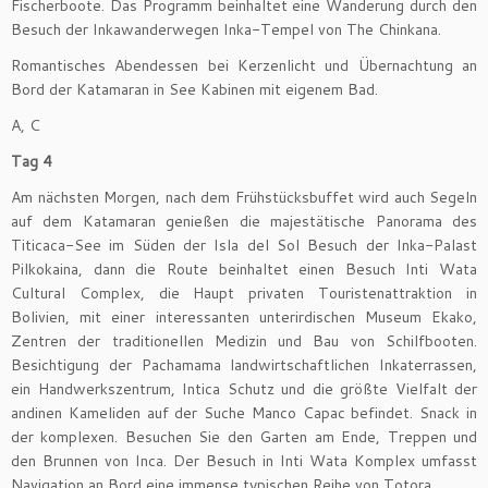
Fischerboote. Das Programm beinhaltet eine Wanderung durch den
Besuch der Inkawanderwegen Inka-Tempel von The Chinkana.
Romantisches Abendessen bei Kerzenlicht und Übernachtung an
Bord der Katamaran in See Kabinen mit eigenem Bad.
A, C
Tag 4
Am nächsten Morgen, nach dem Frühstücksbuffet wird auch Segeln
auf dem Katamaran genießen die majestätische Panorama des
Titicaca-See im Süden der Isla del Sol Besuch der Inka-Palast
Pilkokaina, dann die Route beinhaltet einen Besuch Inti Wata
Cultural Complex, die Haupt privaten Touristenattraktion in
Bolivien, mit einer interessanten unterirdischen Museum Ekako,
Zentren der traditionellen Medizin und Bau von Schilfbooten.
Besichtigung der Pachamama landwirtschaftlichen Inkaterrassen,
ein Handwerkszentrum, Intica Schutz und die größte Vielfalt der
andinen Kameliden auf der Suche Manco Capac befindet. Snack in
der komplexen. Besuchen Sie den Garten am Ende, Treppen und
den Brunnen von Inca. Der Besuch in Inti Wata Komplex umfasst
Navigation an Bord eine immense typischen Reihe von Totora