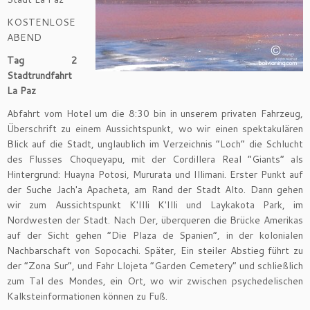
KOSTENLOSE
ABEND
Tag 2
Stadtrundfahrt
La Paz
Abfahrt vom Hotel um die 8:30 bin in unserem privaten Fahrzeug,
Überschrift zu einem Aussichtspunkt, wo wir einen spektakulären
Blick auf die Stadt, unglaublich im Verzeichnis “Loch” die Schlucht
des Flusses Choqueyapu, mit der Cordillera Real “Giants” als
Hintergrund: Huayna Potosi, Mururata und Illimani. Erster Punkt auf
der Suche Jach'a Apacheta, am Rand der Stadt Alto. Dann gehen
wir zum Aussichtspunkt K'Illi K'Illi und Laykakota Park, im
Nordwesten der Stadt. Nach Der, überqueren die Brücke Amerikas
auf der Sicht gehen “Die Plaza de Spanien”, in der kolonialen
Nachbarschaft von Sopocachi. Später, Ein steiler Abstieg führt zu
der “Zona Sur”, und Fahr Llojeta “Garden Cemetery” und schließlich
zum Tal des Mondes, ein Ort, wo wir zwischen psychedelischen
Kalksteinformationen können zu Fuß.