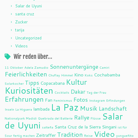
Salar de Uyuni
santa cruz
Zucker
tarija
Uncategorized
Videos
Wir reden über…
Sonnenuntergänge
11 Oktober
Adela Zamudio
Camiri
Feierlichkeiten
Kino
Cochabamba
Chuflay
Himmel
Koks
Kultur
Tipps
Copacabana
Solarkocher
Kuriositäten
Dakar
Cocktails
Tag der Frau
Erfahrungen
Fotos
Fan
Feminismus
Instagram
Erfindungen
La Paz
Musik
Landschaft
lambada
Inseln
La Higuera
Salar
Rallye
Nationalpark Madidi
Quebrada del Batterie
Flüsse
de Uyuni
Santa Cruz de la Sierra
Singani
salteña
ist für
Video
Tradition
Zeitraffer
Sour
fertig machen
Reise
yungueñito