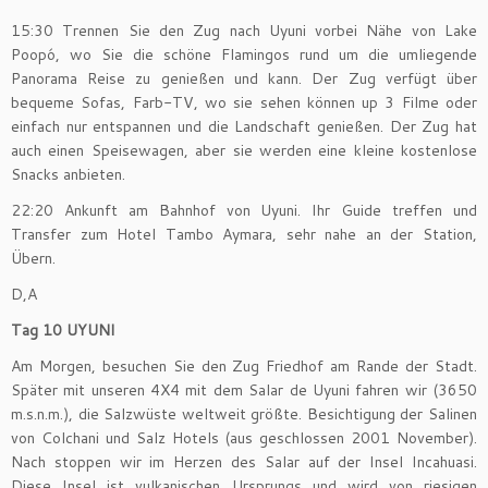
15:30 Trennen Sie den Zug nach Uyuni vorbei Nähe von Lake
Poopó, wo Sie die schöne Flamingos rund um die umliegende
Panorama Reise zu genießen und kann. Der Zug verfügt über
bequeme Sofas, Farb-TV, wo sie sehen können up 3 Filme oder
einfach nur entspannen und die Landschaft genießen. Der Zug hat
auch einen Speisewagen, aber sie werden eine kleine kostenlose
Snacks anbieten.
22:20 Ankunft am Bahnhof von Uyuni. Ihr Guide treffen und
Transfer zum Hotel Tambo Aymara, sehr nahe an der Station,
Übern.
D,A
Tag 10 UYUNI
Am Morgen, besuchen Sie den Zug Friedhof am Rande der Stadt.
Später mit unseren 4X4 mit dem Salar de Uyuni fahren wir (3650
m.s.n.m.), die Salzwüste weltweit größte. Besichtigung der Salinen
von Colchani und Salz Hotels (aus geschlossen 2001 November).
Nach stoppen wir im Herzen des Salar auf der Insel Incahuasi.
Diese Insel ist vulkanischen Ursprungs und wird von riesigen