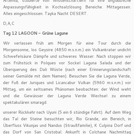
Artemia, studierte von Wissenschaftlern für ihre unglaubliche
Anpassungsfähigkeit in Kochsalzlösung Bereiche. Mittagessen.
Alles eingeschlossen. Tayka Nacht DESERT.
D,A,C
Tag 12 LAGOON - Grüne Lagune
Wir verlassen früh am Morgen für eine Tour durch die
Morgensonne, los Geysire (4850 m.s.n.m.) ein Vulkankrater undicht
Schwefelsäure Dämpfe und schweres Wasser. Nach stoppen wir
zum Frühstück in Polques vor Sockel Laguna Salada und der
Überquerung des Dali Wüste (nach einer Erinnerungslandschaft
seiner Gemälde mit dem Namen). Besuchen Sie die Laguna Verde,
der Fuß der Juriques und Licancabur Vulkan (5960 m.s.n.m.) vor
Mittag, um ein seltsames Phänomen beobachten: der Wind weht
und die Gewässer der Laguna Verde Wechsel zu einem
spektakulären smaragd.
unserer Rückkehr nach Uyuni (5 ein 6 stündige Fahrt). Auf dem Weg
das Tal der Steine ​​besuchten wir, Rio Grande, ein Bereich, in
Überfluss Vikunjas und Nandus (Straußfamilie), K Culpina Dorf und
das Dorf von San Cristobal. Ankunft in Colchane Nachmittag