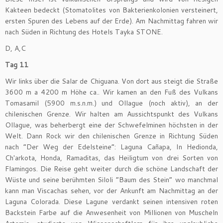
Kakteen bedeckt (Stomatolites von Bakterienkolonien versteinert,
ersten Spuren des Lebens auf der Erde). Am Nachmittag fahren wir
nach Süden in Richtung des Hotels Tayka STONE.
D, A,C
Tag 11
Wir links über die Salar de Chiguana. Von dort aus steigt die Straße
3600 m a 4200 m Höhe ca.. Wir kamen an den Fuß des Vulkans
Tomasamil (5900 m.s.n.m.) und Ollague (noch aktiv), an der
chilenischen Grenze. Wir halten am Aussichtspunkt des Vulkans
Ollague, was beherbergt eine der Schwefelminen höchsten in der
Welt. Dann Rock wir den chilenischen Grenze in Richtung Süden
nach “Der Weg der Edelsteine”: Laguna Cañapa, In Hedionda,
Ch'arkota, Honda, Ramaditas, das Heiligtum von drei Sorten von
Flamingos. Die Reise geht weiter durch die schöne Landschaft der
Wüste und seine berühmten Siloli “Baum des Stein” wo manchmal
kann man Viscachas sehen, vor der Ankunft am Nachmittag an der
Laguna Colorada. Diese Lagune verdankt seinen intensiven roten
Backstein Farbe auf die Anwesenheit von Millionen von Muscheln