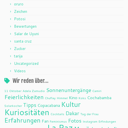
oruro
Zeichen
Potosi
Bewertungen
Salar de Uyuni
santa cruz
Zucker
tarija
Uncategorized
Videos
Wir reden über…
Sonnenuntergänge
11 Oktober
Adela Zamudio
Camiri
Feierlichkeiten
Kino
Cochabamba
Chuflay
Himmel
Koks
Kultur
Tipps
Copacabana
Solarkocher
Kuriositäten
Dakar
Cocktails
Tag der Frau
Erfahrungen
Fotos
Fan
Feminismus
Instagram
Erfindungen
La Paz