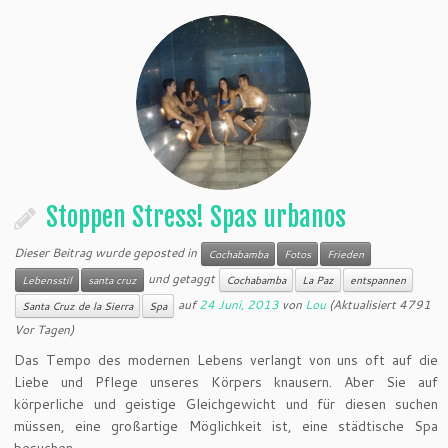
Stoppen Stress! Spas urbanos
Dieser Beitrag wurde geposted in
Cochabamba
Fotos
Frieden
und getaggt
Lebensstil
santa cruz
Cochabamba
La Paz
entspannen
auf
24 Juni, 2013
von
Lou
(Aktualisiert 4791
Santa Cruz de la Sierra
Spa
Vor Tagen)
Das Tempo des modernen Lebens verlangt von uns oft auf die
Liebe und Pflege unseres Körpers knausern. Aber Sie auf
körperliche und geistige Gleichgewicht und für diesen suchen
müssen, eine großartige Möglichkeit ist, eine städtische Spa