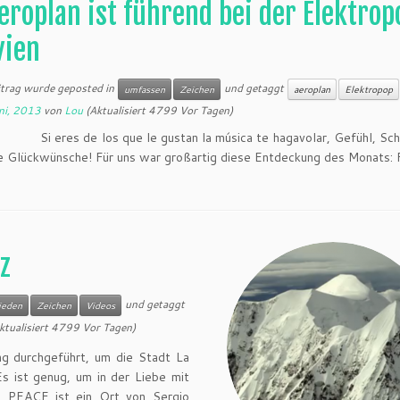
eroplan ist führend bei der Elektrop
vien
itrag wurde geposted in
und getaggt
umfassen
Zeichen
aeroplan
Elektropop
ni, 2013
von
Lou
(Aktualisiert 4799 Vor Tagen)
s de los que le gustan la música te hagavolar, Gefühl, Sc
e Glückwünsche! Für uns war großartig diese Entdeckung des Monats: 
z
und getaggt
ieden
Zeichen
Videos
ktualisiert 4799 Vor Tagen)
ng durchgeführt, um die Stadt La
Es ist genug, um in der Liebe mit
. PEACE ist ein Ort von Sergio