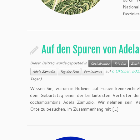
durch F
Nationa
faszinie
Auf den Spuren von Adel
Dieser Beitrag wurde geposted in
Cochabamba
Frieden
Zeich
auf
6 Oktober, 201
Adela Zamudio
Tag der Frau
Feminismus
Tagen)
Wissen Sie, warum in Bolivien auf Frauen kennzeichn
dem Geburtstag einer der brillantesten Vertreter de
cochambambina Adela Zamudio. Wir nehmen sein Ver
Orte zu besuchen, im Zusammenhang mit […]