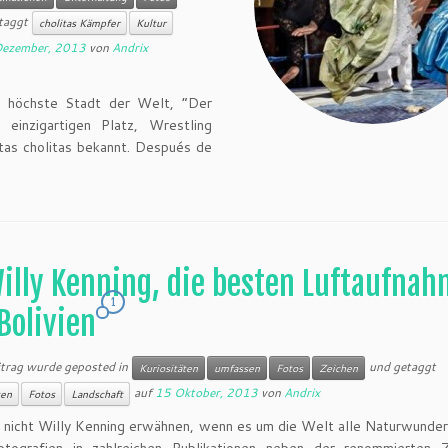
taggt
cholitas Kämpfer
Kultur
Dezember, 2013
von
Andrix
 höchste Stadt der Welt, “Der
inzigartigen Platz, Wrestling
istas cholitas bekannt. Después de
illy Kenning, die besten Luftaufna
1
Bolivien
itrag wurde geposted in
und getaggt
Kuriositäten
umfassen
Fotos
Zeichen
auf
15 Oktober, 2013
von
Andrix
ten
Fotos
Landschaft
nicht Willy Kenning erwähnen, wenn es um die Welt alle Naturwunder