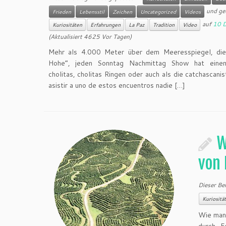
und ge
Frieden
Lebensstil
Zeichen
Uncategorized
Videos
auf
10 
Kuriositäten
Erfahrungen
La Paz
Tradition
Video
(Aktualisiert 4625 Vor Tagen)
Mehr als 4.000 Meter über dem Meeresspiegel, die
Hohe”, jeden Sonntag Nachmittag Show hat einen e
cholitas, cholitas Ringen oder auch als die catchascan
asistir a uno de estos encuentros nadie […]
W
von 
Dieser Be
Kuriositä
Wie man 