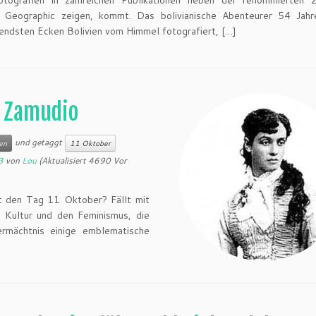
otografien in zahlreichen Publikationen neben der renommierten Ze
l Geographic zeigen, kommt. Das bolivianische Abenteurer 54 Jahr
rendsten Ecken Bolivien vom Himmel fotografiert, […]
a Zamudio
und getaggt
en
11 Oktober
3
von
Lou
(Aktualisiert 4690 Vor
et den Tag 11 Oktober? Fällt mit
r Kultur und den Feminismus, die
mächtnis einige emblematische