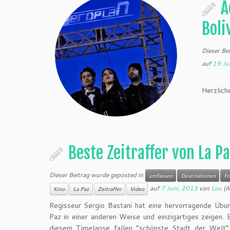
A
Boli
Dieser Be
auf
19 Ju
Si ere
Herzlich
Beste Zeitraffer von La Pa
Dieser Beitrag wurde geposted in
umfassen
Destinationen
Fr
auf
7 Juni, 2013
von
Lou
(A
Kino
La Paz
Zeitraffer
Video
Regisseur Sergio Bastani hat eine hervorragende Übu
Paz in einer anderen Weise und einzigartiges zeigen. 
diesem Timelapse fallen “schönste Stadt der Welt”