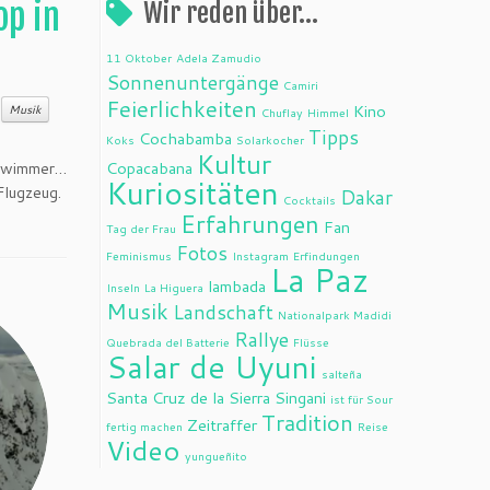
op in
Wir reden über…
11 Oktober
Adela Zamudio
Sonnenuntergänge
Camiri
Feierlichkeiten
Kino
Musik
Chuflay
Himmel
Tipps
Cochabamba
Koks
Solarkocher
Kultur
Copacabana
hwimmer…
Kuriositäten
Flugzeug.
Dakar
Cocktails
Erfahrungen
Fan
Tag der Frau
Fotos
Feminismus
Instagram
Erfindungen
La Paz
lambada
Inseln
La Higuera
Musik
Landschaft
Nationalpark Madidi
Rallye
Quebrada del Batterie
Flüsse
Salar de Uyuni
salteña
Santa Cruz de la Sierra
Singani
ist für Sour
Tradition
Zeitraffer
fertig machen
Reise
Video
yungueñito