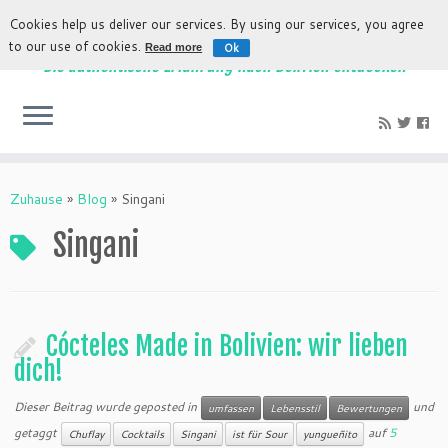
Cookies help us deliver our services. By using our services, you agree
to our use of cookies.
Ok
Read more
Die authentische Erfahrung nach Bolivien entdecken
Zuhause
»
Blog
»
Singani
Singani
Cócteles Made in Bolivien: wir lieben
dich!
Dieser Beitrag wurde geposted in
und
umfassen
Lebensstil
Bewertungen
getaggt
auf
5
Chuflay
Cocktails
Singani
ist für Sour
yungueñito