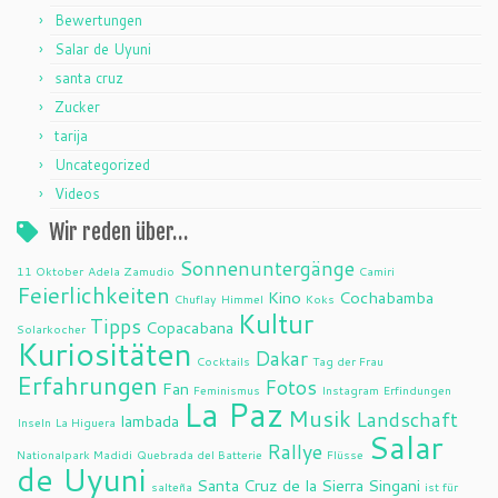
Bewertungen
Salar de Uyuni
santa cruz
Zucker
tarija
Uncategorized
Videos
Wir reden über…
Sonnenuntergänge
11 Oktober
Adela Zamudio
Camiri
Feierlichkeiten
Kino
Cochabamba
Chuflay
Himmel
Koks
Kultur
Tipps
Copacabana
Solarkocher
Kuriositäten
Dakar
Cocktails
Tag der Frau
Erfahrungen
Fotos
Fan
Feminismus
Instagram
Erfindungen
La Paz
Musik
Landschaft
lambada
Inseln
La Higuera
Salar
Rallye
Nationalpark Madidi
Quebrada del Batterie
Flüsse
de Uyuni
Santa Cruz de la Sierra
Singani
salteña
ist für