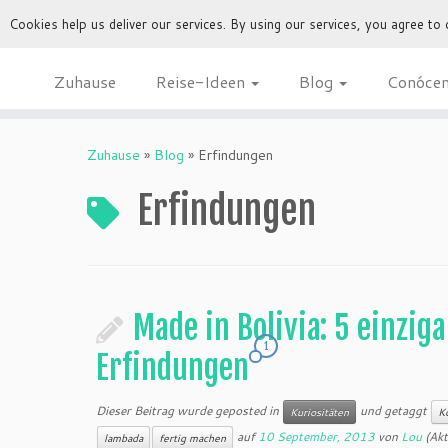
Cookies help us deliver our services. By using our services, you agree to
Zuhause
Reise-Ideen
Blog
Conóce
Zuhause
»
Blog
»
Erfindungen
Erfindungen
Made in Bolivia: 5 einziga
1
Erfindungen
Dieser Beitrag wurde geposted in
und getaggt
Kuriositäten
K
auf
10 September, 2013
von
Lou
(Akt
lambada
fertig machen