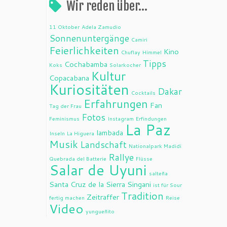
Wir reden über…
11 Oktober
Adela Zamudio
Sonnenuntergänge
Camiri
Feierlichkeiten
Kino
Chuflay
Himmel
Tipps
Cochabamba
Koks
Solarkocher
Kultur
Copacabana
Kuriositäten
Dakar
Cocktails
Erfahrungen
Fan
Tag der Frau
Fotos
Feminismus
Instagram
Erfindungen
La Paz
lambada
Inseln
La Higuera
Musik
Landschaft
Nationalpark Madidi
Rallye
Quebrada del Batterie
Flüsse
Salar de Uyuni
salteña
Santa Cruz de la Sierra
Singani
ist für Sour
Tradition
Zeitraffer
fertig machen
Reise
Video
yungueñito