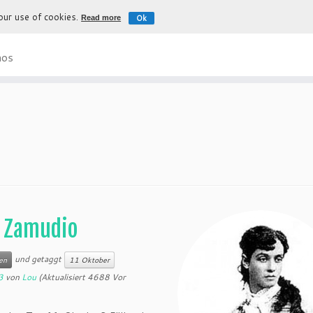
 our use of cookies.
Ok
Read more
Die authentische Erfahrung nach Bol
nos
a Zamudio
und getaggt
en
11 Oktober
3
von
Lou
(Aktualisiert 4688 Vor