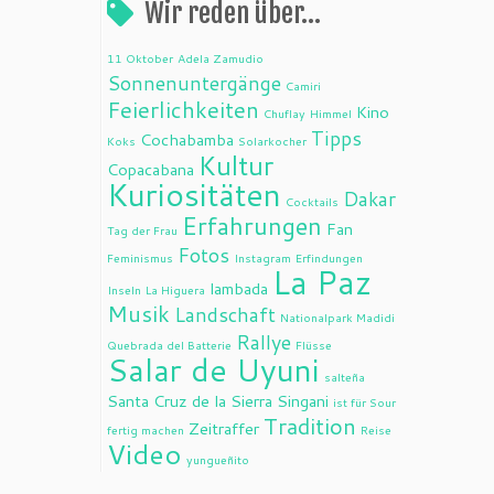
Wir reden über…
11 Oktober
Adela Zamudio
Sonnenuntergänge
Camiri
Feierlichkeiten
Kino
Chuflay
Himmel
Tipps
Cochabamba
Koks
Solarkocher
Kultur
Copacabana
Kuriositäten
Dakar
Cocktails
Erfahrungen
Fan
Tag der Frau
Fotos
Feminismus
Instagram
Erfindungen
La Paz
lambada
Inseln
La Higuera
Musik
Landschaft
Nationalpark Madidi
Rallye
Quebrada del Batterie
Flüsse
Salar de Uyuni
salteña
Santa Cruz de la Sierra
Singani
ist für Sour
Tradition
Zeitraffer
fertig machen
Reise
Video
yungueñito