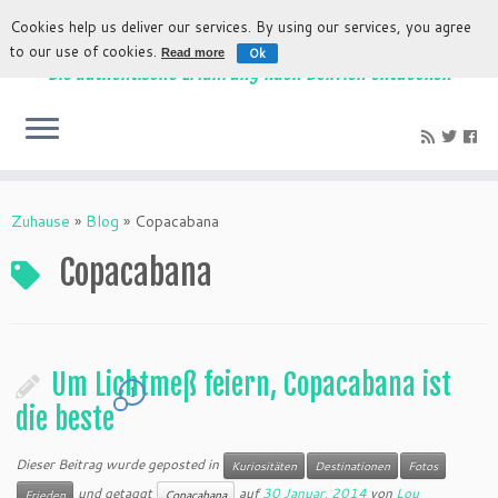
Cookies help us deliver our services. By using our services, you agree
to our use of cookies.
Ok
Read more
Die authentische Erfahrung nach Bolivien entdecken
Zuhause
»
Blog
»
Copacabana
Copacabana
Um Lichtmeß feiern, Copacabana ist
1
die beste
Dieser Beitrag wurde geposted in
Kuriositäten
Destinationen
Fotos
und getaggt
auf
30 Januar, 2014
von
Lou
Frieden
Copacabana