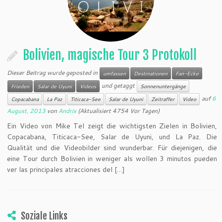
Bolivien, magische Tour 3 Protokoll
Dieser Beitrag wurde geposted in
umfassen
Destinationen
Fan-Ecke
und getaggt
Frieden
Salar de Uyuni
Videos
Sonnenuntergänge
auf
6
Copacabana
La Paz
Titicaca-See
Salar de Uyuni
Zeitraffer
Video
August, 2013
von
Andrix
(Aktualisiert 4754 Vor Tagen)
Ein Video von Mike Tel zeigt die wichtigsten Zielen in Bolivien,
Copacabana, Titicaca-See, Salar de Uyuni, und La Paz. Die
Qualität und die Videobilder sind wunderbar. Für diejenigen, die
eine Tour durch Bolivien in weniger als wollen 3 minutos pueden
ver las principales atracciones del […]
Soziale Links