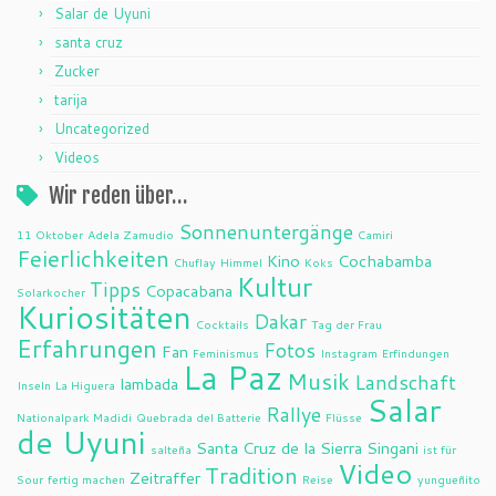
Salar de Uyuni
santa cruz
Zucker
tarija
Uncategorized
Videos
Wir reden über…
Sonnenuntergänge
11 Oktober
Adela Zamudio
Camiri
Feierlichkeiten
Kino
Cochabamba
Chuflay
Himmel
Koks
Kultur
Tipps
Copacabana
Solarkocher
Kuriositäten
Dakar
Cocktails
Tag der Frau
Erfahrungen
Fotos
Fan
Feminismus
Instagram
Erfindungen
La Paz
Musik
Landschaft
lambada
Inseln
La Higuera
Salar
Rallye
Nationalpark Madidi
Quebrada del Batterie
Flüsse
de Uyuni
Santa Cruz de la Sierra
Singani
salteña
ist für
Video
Tradition
Zeitraffer
Sour
fertig machen
Reise
yungueñito