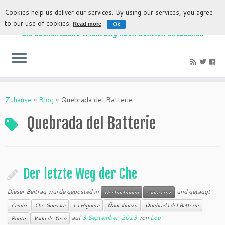
Cookies help us deliver our services. By using our services, you agree
to our use of cookies.
Ok
Read more
Die authentische Erfahrung nach Bolivien entdecken
Zuhause
»
Blog
»
Quebrada del Batterie
Quebrada del Batterie
Der letzte Weg der Che
Dieser Beitrag wurde geposted in
und getaggt
Destinationen
santa cruz
Camiri
Che Guevara
La Higuera
Ñancahuazú
Quebrada del Batterie
auf
3 September, 2013
von
Lou
Route
Vado de Yeso