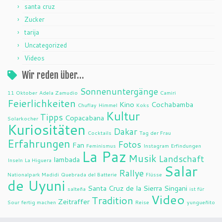
santa cruz
Zucker
tarija
Uncategorized
Videos
Wir reden über…
Sonnenuntergänge
11 Oktober
Adela Zamudio
Camiri
Feierlichkeiten
Kino
Cochabamba
Chuflay
Himmel
Koks
Kultur
Tipps
Copacabana
Solarkocher
Kuriositäten
Dakar
Cocktails
Tag der Frau
Erfahrungen
Fotos
Fan
Feminismus
Instagram
Erfindungen
La Paz
Musik
Landschaft
lambada
Inseln
La Higuera
Salar
Rallye
Nationalpark Madidi
Quebrada del Batterie
Flüsse
de Uyuni
Santa Cruz de la Sierra
Singani
salteña
ist für
Video
Tradition
Zeitraffer
Sour
fertig machen
Reise
yungueñito