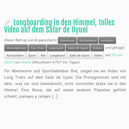
Longboarding in den Himmel, tolles
Video auf dem Salar de Uyuni
Dieser Beitrag wurde geposted in
Abenteuer
Kuriositäten
umfassen
und getaggt
Destinationen
Fan-Ecke
Lebensstil
Salar de Uyuni
Videos
auf
29 Juli,
Kuriositäten
Sport
Fan
Longboard
Salar de Uyuni
Video
2013
von
Andrix
(Aktualisiert 4757 Vor Tagen)
Für Abenteurer und Sportliebhaber Rad, zeigen sie ein Video von
Long Treks auf dem Salar de Uyuni. Die Protagonisten sind mit
dem, was sie sind beeindruckt, nicht vorstellen skate nie in den
Himmel. Eine Reise, die auf einem anderen Planeten gefilmt
scheint, paisajes y celajes […]