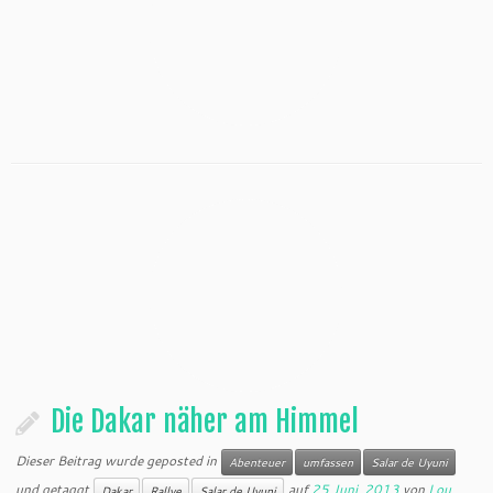
Die Dakar näher am Himmel
Dieser Beitrag wurde geposted in
Abenteuer
umfassen
Salar de Uyuni
und getaggt
auf
25 Juni, 2013
von
Lou
Dakar
Rallye
Salar de Uyuni