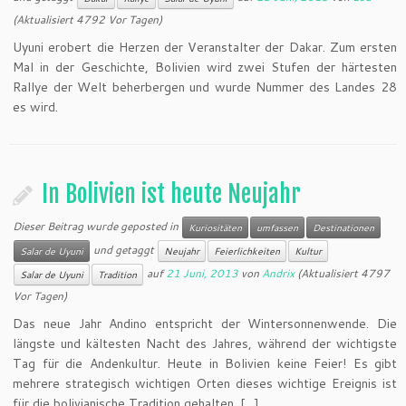
(Aktualisiert 4792 Vor Tagen)
Uyuni erobert die Herzen der Veranstalter der Dakar. Zum ersten
Mal in der Geschichte, Bolivien wird zwei Stufen der härtesten
Rallye der Welt beherbergen und wurde Nummer des Landes 28
es wird.
In Bolivien ist heute Neujahr
Dieser Beitrag wurde geposted in
Kuriositäten
umfassen
Destinationen
und getaggt
Salar de Uyuni
Neujahr
Feierlichkeiten
Kultur
auf
21 Juni, 2013
von
Andrix
(Aktualisiert 4797
Salar de Uyuni
Tradition
Vor Tagen)
Das neue Jahr Andino entspricht der Wintersonnenwende. Die
längste und kältesten Nacht des Jahres, während der wichtigste
Tag für die Andenkultur. Heute in Bolivien keine Feier! Es gibt
mehrere strategisch wichtigen Orten dieses wichtige Ereignis ist
für die bolivianische Tradition gehalten. […]