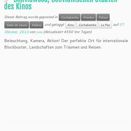
des Kinos
Dieser Beitrag wurde geposted in
Cochabamba
Frieden
Potosi
und getaggt
auf
27
Salar de Uyuni
Videos
Kino
Cochabamba
La Paz
Oktober, 2013
von
Lou
(Aktualisiert 4550 Vor Tagen)
Beleuchtung, Kamera, Aktion! Der perfekte Ort für internationale
Blockbuster, Landschaften zum Träumen und Reisen.