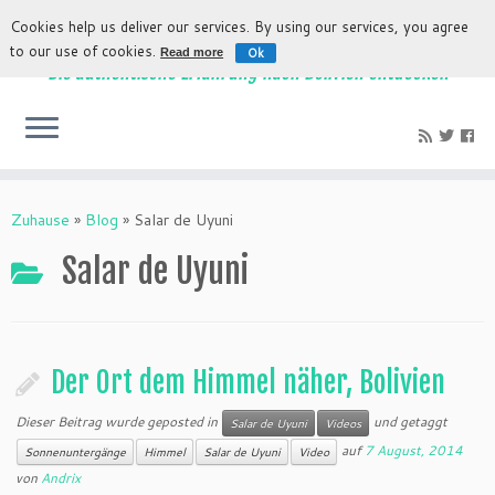
Cookies help us deliver our services. By using our services, you agree
to our use of cookies.
Ok
Read more
Die authentische Erfahrung nach Bolivien entdecken
Zuhause
»
Blog
»
Salar de Uyuni
Salar de Uyuni
Der Ort dem Himmel näher, Bolivien
Dieser Beitrag wurde geposted in
und getaggt
Salar de Uyuni
Videos
auf
7 August, 2014
Sonnenuntergänge
Himmel
Salar de Uyuni
Video
von
Andrix