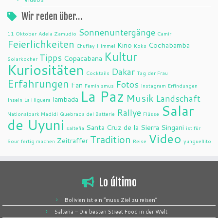
Wir reden über…
Sonnenuntergänge
11 Oktober
Adela Zamudio
Camiri
Feierlichkeiten
Kino
Cochabamba
Chuflay
Himmel
Koks
Kultur
Tipps
Copacabana
Solarkocher
Kuriositäten
Dakar
Cocktails
Tag der Frau
Erfahrungen
Fotos
Fan
Feminismus
Instagram
Erfindungen
La Paz
Musik
Landschaft
lambada
Inseln
La Higuera
Salar
Rallye
Nationalpark Madidi
Quebrada del Batterie
Flüsse
de Uyuni
Santa Cruz de la Sierra
Singani
salteña
ist für
Video
Tradition
Zeitraffer
Sour
fertig machen
Reise
yungueñito
Lo último
Bolivien ist ein “muss Ziel zu reisen”
Salteña – Die besten Street Food in der Welt