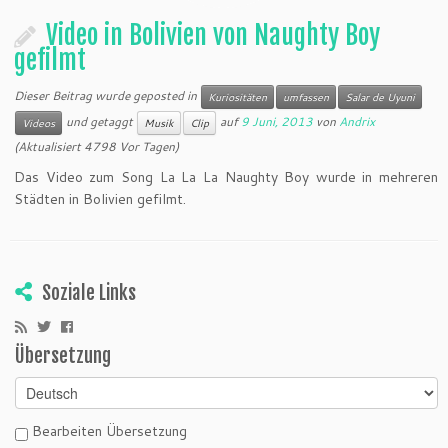
Video in Bolivien von Naughty Boy
gefilmt
Dieser Beitrag wurde geposted in
Kuriositäten
umfassen
Salar de Uyuni
und getaggt
auf
9 Juni, 2013
von
Andrix
Videos
Musik
Clip
(Aktualisiert 4798 Vor Tagen)
Das Video zum Song La La La Naughty Boy wurde in mehreren
Städten in Bolivien gefilmt.
Soziale Links
Übersetzung
Bearbeiten Übersetzung