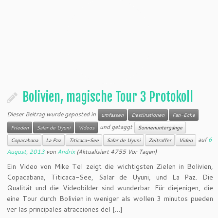
Bolivien, magische Tour 3 Protokoll
Dieser Beitrag wurde geposted in
umfassen
Destinationen
Fan-Ecke
und getaggt
Frieden
Salar de Uyuni
Videos
Sonnenuntergänge
auf
6
Copacabana
La Paz
Titicaca-See
Salar de Uyuni
Zeitraffer
Video
August, 2013
von
Andrix
(Aktualisiert 4755 Vor Tagen)
Ein Video von Mike Tel zeigt die wichtigsten Zielen in Bolivien,
Copacabana, Titicaca-See, Salar de Uyuni, und La Paz. Die
Qualität und die Videobilder sind wunderbar. Für diejenigen, die
eine Tour durch Bolivien in weniger als wollen 3 minutos pueden
ver las principales atracciones del […]