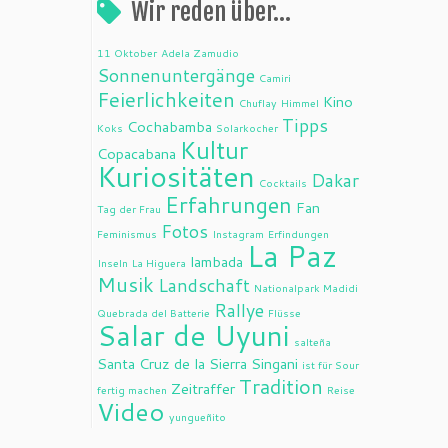
Wir reden über…
11 Oktober
Adela Zamudio
Sonnenuntergänge
Camiri
Feierlichkeiten
Kino
Chuflay
Himmel
Tipps
Cochabamba
Koks
Solarkocher
Kultur
Copacabana
Kuriositäten
Dakar
Cocktails
Erfahrungen
Fan
Tag der Frau
Fotos
Feminismus
Instagram
Erfindungen
La Paz
lambada
Inseln
La Higuera
Musik
Landschaft
Nationalpark Madidi
Rallye
Quebrada del Batterie
Flüsse
Salar de Uyuni
salteña
Santa Cruz de la Sierra
Singani
ist für Sour
Tradition
Zeitraffer
fertig machen
Reise
Video
yungueñito