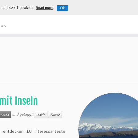
 our use of cookies.
Ok
Read more
Die authentische Erfahrung nach Bol
nos
mit Inseln
und getaggt
Fotos
Inseln
Flüsse
ch entdecken 10 interessanteste