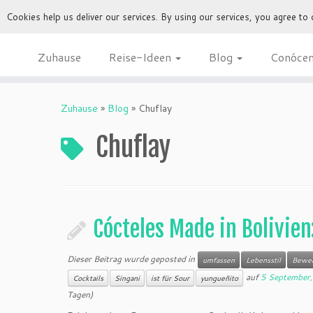
Cookies help us deliver our services. By using our services, you agree to
Zuhause
Reise-Ideen
Blog
Conóce
Zuhause
»
Blog
»
Chuflay
Chuflay
Cócteles Made in Bolivien
Dieser Beitrag wurde geposted in
umfassen
Lebensstil
Bewer
auf
5 September
Cocktails
Singani
ist für Sour
yungueñito
Tagen)