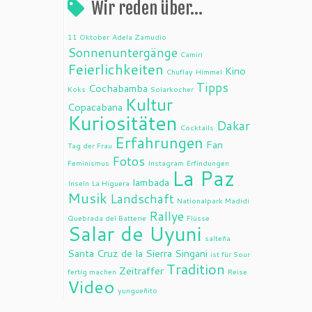
Wir reden über…
11 Oktober
Adela Zamudio
Sonnenuntergänge
Camiri
Feierlichkeiten
Kino
Chuflay
Himmel
Tipps
Cochabamba
Koks
Solarkocher
Kultur
Copacabana
Kuriositäten
Dakar
Cocktails
Erfahrungen
Fan
Tag der Frau
Fotos
Feminismus
Instagram
Erfindungen
La Paz
lambada
Inseln
La Higuera
Musik
Landschaft
Nationalpark Madidi
Rallye
Quebrada del Batterie
Flüsse
Salar de Uyuni
salteña
Santa Cruz de la Sierra
Singani
ist für Sour
Tradition
Zeitraffer
fertig machen
Reise
Video
yungueñito